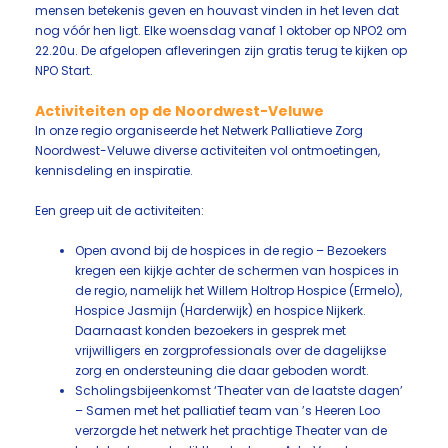
mensen betekenis geven en houvast vinden in het leven dat
nog vóór hen ligt. Elke woensdag vanaf 1 oktober op NPO2 om
22.20u. De afgelopen afleveringen zijn gratis terug te kijken op
NPO Start.
Activiteiten op de Noordwest-Veluwe
In onze regio organiseerde het Netwerk Palliatieve Zorg
Noordwest-Veluwe diverse activiteiten vol ontmoetingen,
kennisdeling en inspiratie.
Een greep uit de activiteiten:
Open avond bij de hospices in de regio – Bezoekers
kregen een kijkje achter de schermen van hospices in
de regio, namelijk het Willem Holtrop Hospice (Ermelo),
Hospice Jasmijn (Harderwijk) en hospice Nijkerk.
Daarnaast konden bezoekers in gesprek met
vrijwilligers en zorgprofessionals over de dagelijkse
zorg en ondersteuning die daar geboden wordt.
Scholingsbijeenkomst ‘Theater van de laatste dagen’
– Samen met het palliatief team van ’s Heeren Loo
verzorgde het netwerk het prachtige Theater van de