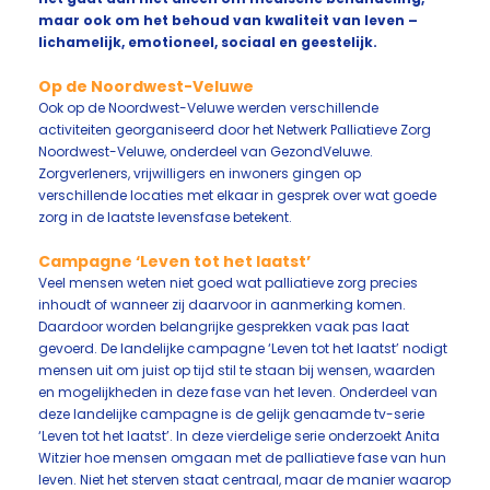
maar ook om het behoud van kwaliteit van leven –
lichamelijk, emotioneel, sociaal en geestelijk.
Op de Noordwest-Veluwe
Ook op de Noordwest-Veluwe werden verschillende
activiteiten georganiseerd door het Netwerk Palliatieve Zorg
Noordwest-Veluwe, onderdeel van GezondVeluwe.
Zorgverleners, vrijwilligers en inwoners gingen op
verschillende locaties met elkaar in gesprek over wat goede
zorg in de laatste levensfase betekent.
Campagne ‘Leven tot het laatst’
Veel mensen weten niet goed wat palliatieve zorg precies
inhoudt of wanneer zij daarvoor in aanmerking komen.
Daardoor worden belangrijke gesprekken vaak pas laat
gevoerd. De landelijke campagne ‘Leven tot het laatst’ nodigt
mensen uit om juist op tijd stil te staan bij wensen, waarden
en mogelijkheden in deze fase van het leven. Onderdeel van
deze landelijke campagne is de gelijk genaamde tv-serie
‘Leven tot het laatst’. In deze vierdelige serie onderzoekt Anita
Witzier hoe mensen omgaan met de palliatieve fase van hun
leven. Niet het sterven staat centraal, maar de manier waarop