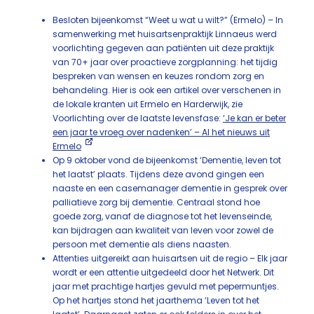
Besloten bijeenkomst “Weet u wat u wilt?” (Ermelo) – In
samenwerking met huisartsenpraktijk Linnaeus werd
voorlichting gegeven aan patiënten uit deze praktijk
van 70+ jaar over proactieve zorgplanning: het tijdig
bespreken van wensen en keuzes rondom zorg en
behandeling. Hier is ook een artikel over verschenen in
de lokale kranten uit Ermelo en Harderwijk, zie
Voorlichting over de laatste levensfase:
‘Je kan er beter
een jaar te vroeg over nadenken’ – Al het nieuws uit
Ermelo
Op 9 oktober vond de bijeenkomst ‘Dementie, leven tot
het laatst’ plaats. Tijdens deze avond gingen een
naaste en een casemanager dementie in gesprek over
palliatieve zorg bij dementie. Centraal stond hoe
goede zorg, vanaf de diagnose tot het levenseinde,
kan bijdragen aan kwaliteit van leven voor zowel de
persoon met dementie als diens naasten.
Attenties uitgereikt aan huisartsen uit de regio – Elk jaar
wordt er een attentie uitgedeeld door het Netwerk. Dit
jaar met prachtige hartjes gevuld met pepermuntjes.
Op het hartjes stond het jaarthema ‘Leven tot het