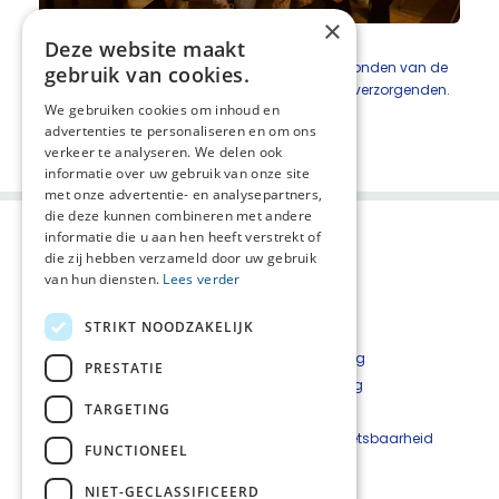
×
Deze website maakt
Uitreiking van diploma's voor het succelvol afronden van de
gebruik van cookies.
basisscholing Palliatieve Zorg door een groep verzorgenden.
We gebruiken cookies om inhoud en
Deel deze pagina:
advertenties te personaliseren en om ons
verkeer te analyseren. We delen ook
informatie over uw gebruik van onze site
met onze advertentie- en analysepartners,
die deze kunnen combineren met andere
informatie die u aan hen heeft verstrekt of
die zij hebben verzameld door uw gebruik
van hun diensten.
Lees verder
STRIKT NOODZAKELIJK
Privacyverklaring
PRESTATIE
Cookieverklaring
TARGETING
Disclaimer
Beveiligingskwetsbaarheid
FUNCTIONEEL
melden
NIET-GECLASSIFICEERD