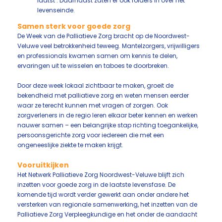
laatst’. Daarnaast zaten er ook folders in over het
levenseinde.
Samen sterk voor goede zorg
De Week van de Palliatieve Zorg bracht op de Noordwest-
Veluwe veel betrokkenheid teweeg. Mantelzorgers, vrijwilligers
en professionals kwamen samen om kennis te delen,
ervaringen uit te wisselen en taboes te doorbreken.
Door deze week lokaal zichtbaar te maken, groeit de
bekendheid met palliatieve zorg en weten mensen eerder
waar ze terecht kunnen met vragen of zorgen. Ook
zorgverleners in de regio leren elkaar beter kennen en werken
nauwer samen – een belangrijke stap richting toegankelijke,
persoonsgerichte zorg voor iedereen die met een
ongeneeslijke ziekte te maken krijgt.
Vooruitkijken
Het Netwerk Palliatieve Zorg Noordwest-Veluwe blijft zich
inzetten voor goede zorg in de laatste levensfase. De
komende tijd wordt verder gewerkt aan onder andere het
versterken van regionale samenwerking, het inzetten van de
Palliatieve Zorg Verpleegkundige en het onder de aandacht