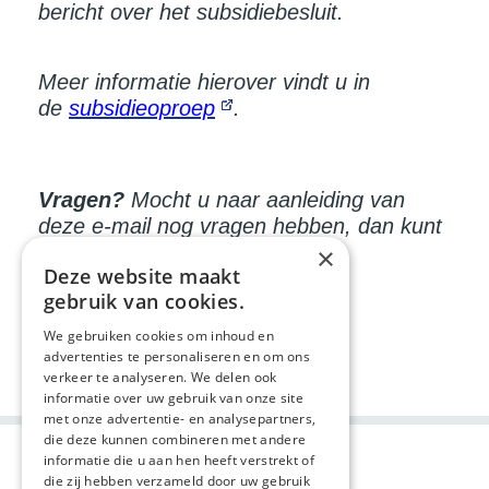
bericht over het subsidiebesluit.
Meer informatie hierover vindt u in
de
subsidieoproep
.
Vragen?
Mocht u naar aanleiding van
deze e-mail nog vragen hebben, dan kunt
u contact opnemen met ons
×
Deze website maakt
via
palliatievezorg@zonmw.nl
.
gebruik van cookies.
We gebruiken cookies om inhoud en
Deel deze pagina:
advertenties te personaliseren en om ons
verkeer te analyseren. We delen ook
informatie over uw gebruik van onze site
met onze advertentie- en analysepartners,
die deze kunnen combineren met andere
informatie die u aan hen heeft verstrekt of
die zij hebben verzameld door uw gebruik