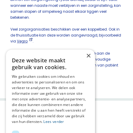
wanneer een naaste moet verblijven in een zorginstelling, kan
samen slapen of simpelweg naast elkaar liggen veel
betekenen.
Veel zorgorganisaties beschikken over een koppelbed. Ook in
de thuissituatie kan deze worden aangevraagd, bijvoorbeeld
via
Vegro
.
Denk daarom bij iedere opname of zorgsituatie aan de
×
mogelijkheid van een koppelbed. Het is een eenvoudige
Deze website maakt
voorziening met een grote impact op het welzijn van patiënt
gebruik van cookies.
en naaste!
We gebruiken cookies om inhoud en
Deel deze pagina:
advertenties te personaliseren en om ons
verkeer te analyseren. We delen ook
informatie over uw gebruik van onze site
met onze advertentie- en analysepartners,
die deze kunnen combineren met andere
informatie die u aan hen heeft verstrekt of
die zij hebben verzameld door uw gebruik
van hun diensten.
Lees verder