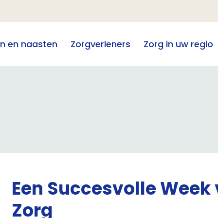
en en naasten
Zorgverleners
Zorg in uw regio
Een Succesvolle Week v
Zorg