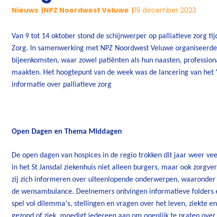
Nieuws
NPZ Noordwest Veluwe
19 december 2023
Van 9 tot 14 oktober stond de schijnwerper op palliatieve zorg tij
Zorg. In samenwerking met NPZ Noordwest Veluwe organiseerden 
bijeenkomsten, waar zowel patiënten als hun naasten, professional
maakten. Het hoogtepunt van de week was de lancering van het 
informatie over palliatieve zorg
Open Dagen en Thema Middagen
De open dagen van hospices in de regio trokken dit jaar weer vee
in het St Jansdal ziekenhuis niet alleen burgers, maar ook zorgv
zij zich informeren over uiteenlopende onderwerpen, waaronder h
de wensambulance. Deelnemers ontvingen informatieve folders e
spel vol dilemma's, stellingen en vragen over het leven, ziekte en
gezond of ziek, moedigt iedereen aan om openlijk te praten over 