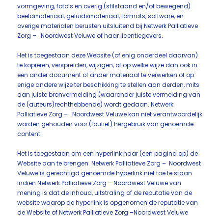
vormgeving, foto’s en overig (stilstaand en/of bewegend)
beeldmateriaal, geluidsmateriaal, formats, software, en
overige materialen berusten uitsluitend bij Netwerk Palliatieve
Zorg – Noordwest Veluwe of haar licentiegevers.
Het is toegestaan deze Website (of enig onderdeel daarvan)
te kopiëren, verspreiden, wijzigen, of op welke wijze dan ook in
een ander document of ander materiaal te verwerken of op
enige andere wijze ter beschikking te stellen aan derden, mits
aan juiste bronvermelding (waaronder juiste vermelding van
de (auteurs)rechthebbende) wordt gedaan. Netwerk
Palliatieve Zorg – Noordwest Veluwe kan niet verantwoordelijk
worden gehouden voor (foutief) hergebruik van genoemde
content.
Het is toegestaan om een hyperlink naar (een pagina op) de
Website aan te brengen. Netwerk Palliatieve Zorg – Noordwest
Veluwe is gerechtigd genoemde hyperlink niet toe te staan
indien Netwerk Palliatieve Zorg – Noordwest Veluwe van
mening is dat de inhoud, uitstraling of de reputatie van de
website waarop de hyperlink is opgenomen de reputatie van
de Website of Netwerk Palliatieve Zorg –Noordwest Veluwe