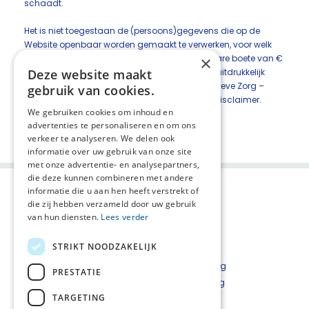
schaadt.
Het is niet toegestaan de (persoons)gegevens die op de
Website openbaar worden gemaakt te verwerken, voor welk
doel dan ook, op straffe van een direct opeisbare boete van €
×
1.000 (duizend euro) per gebeurtenis, tenzij dit uitdrukkelijk
Deze website maakt
anders is overeengekomen met Netwerk Palliatieve Zorg –
gebruik van cookies.
Noordwest Veluwe of toegestaan onder deze disclaimer.
We gebruiken cookies om inhoud en
Deel deze pagina:
advertenties te personaliseren en om ons
verkeer te analyseren. We delen ook
informatie over uw gebruik van onze site
met onze advertentie- en analysepartners,
die deze kunnen combineren met andere
informatie die u aan hen heeft verstrekt of
die zij hebben verzameld door uw gebruik
van hun diensten.
Lees verder
STRIKT NOODZAKELIJK
Privacyverklaring
PRESTATIE
Cookieverklaring
TARGETING
Disclaimer