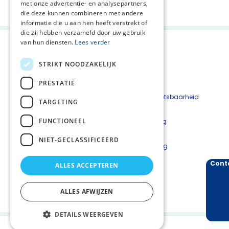
met onze advertentie- en analysepartners,
die deze kunnen combineren met andere
informatie die u aan hen heeft verstrekt of
die zij hebben verzameld door uw gebruik
van hun diensten.
Lees verder
STRIKT NOODZAKELIJK
PRESTATIE
Beveiligingskwetsbaarheid
TARGETING
melden
FUNCTIONEEL
Cookieverklaring
Disclaimer
NIET-GECLASSIFICEERD
Privacyverklaring
Cont
ALLES ACCEPTEREN
Meld je aan voor de Nieuwsbrief
Landelijke informatie
ALLES AFWIJZEN
DETAILS WEERGEVEN
Palliaweb 2019 - Heden