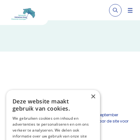
×
Zorg tot het laatst
Deze website maakt
Nieuws
NPZ Groningen
17 september 2025
gebruik van cookies.
zorgtothetlaatst
De zorgcampagne
start op 25 september
We gebruiken cookies om inhoud en
2025.
Klik hier voor meer informatie
en de link naar de site voor
advertenties te personaliseren en om ons
al het materiaal.
verkeer te analyseren. We delen ook
informatie over uw gebruik van onze site
Deel deze pagina: