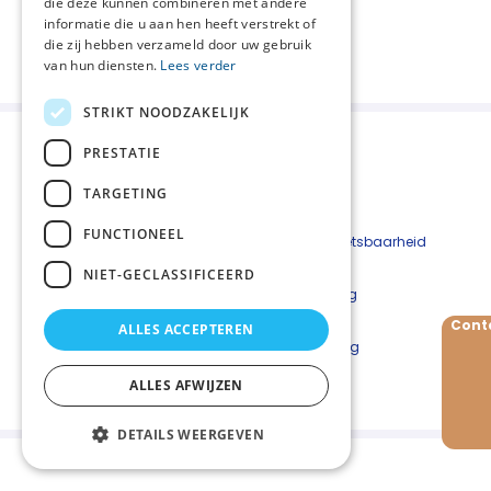
die deze kunnen combineren met andere
informatie die u aan hen heeft verstrekt of
die zij hebben verzameld door uw gebruik
van hun diensten.
Lees verder
STRIKT NOODZAKELIJK
PRESTATIE
TARGETING
FUNCTIONEEL
Beveiligingskwetsbaarheid
melden
NIET-GECLASSIFICEERD
Cookieverklaring
Disclaimer
Cont
ALLES ACCEPTEREN
Privacyverklaring
ALLES AFWIJZEN
DETAILS WEERGEVEN
Palliaweb 2019 - Heden