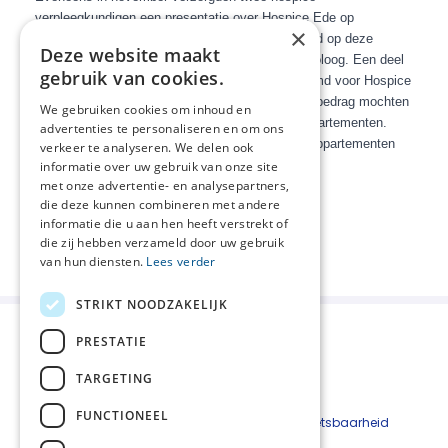
verpleegkundigen een presentatie over Hospice Ede op
×
uitnodiging van Rotary Ede Kernhem.
Aansluitend op deze
Deze website maakt
clubavond was er een wijnproeverij o.l.v. een vinoloog. Een deel
gebruik van cookies.
van de opbrengst van de wijnverkoop was bestemd voor Hospice
Ede.
We ontvingen een cheque van € 2500. Dat bedrag mochten
We gebruiken cookies om inhoud en
we besteden aan verbetering van de hospice appartementen.
advertenties te personaliseren en om ons
Inmiddels worden van dat bedrag de tv’s op de appartementen
verkeer te analyseren. We delen ook
vervangen”.
informatie over uw gebruik van onze site
met onze advertentie- en analysepartners,
die deze kunnen combineren met andere
foto: Hospice Ede 2017
informatie die u aan hen heeft verstrekt of
Deel deze pagina:
die zij hebben verzameld door uw gebruik
van hun diensten.
Lees verder
STRIKT NOODZAKELIJK
PRESTATIE
TARGETING
FUNCTIONEEL
Beveiligingskwetsbaarheid
melden