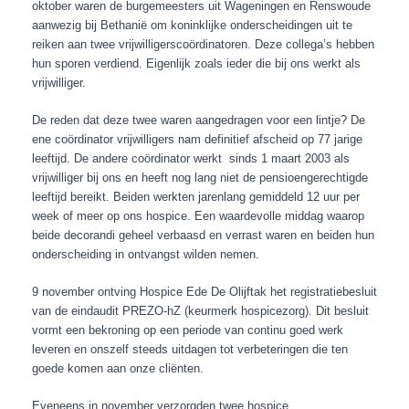
oktober waren de burgemeesters uit Wageningen en Renswoude
aanwezig bij Bethanië om koninklijke onderscheidingen uit te
reiken aan twee vrijwilligerscoördinatoren. Deze collega’s hebben
hun sporen verdiend. Eigenlijk zoals ieder die bij ons werkt als
vrijwilliger.
De reden dat deze twee waren aangedragen voor een lintje? De
ene coördinator vrijwilligers nam definitief afscheid op 77 jarige
leeftijd. De andere coördinator werkt sinds 1 maart 2003 als
vrijwilliger bij ons en heeft nog lang niet de pensioengerechtigde
leeftijd bereikt. Beiden werkten jarenlang gemiddeld 12 uur per
week of meer op ons hospice. Een waardevolle middag waarop
beide decorandi geheel verbaasd en verrast waren en beiden hun
onderscheiding in ontvangst wilden nemen.
9 november ontving Hospice Ede De Olijftak het registratiebesluit
van de eindaudit PREZO-hZ (keurmerk hospicezorg).
Dit besluit
vormt een bekroning op een periode van continu goed werk
leveren en onszelf steeds uitdagen tot verbeteringen die ten
goede komen aan onze cliënten.
Eveneens in november verzorgden twee hospice