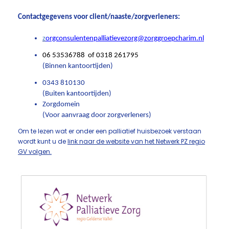
Contactgegevens voor client/naaste/zorgverleners:
z
orgconsulentenpalliatievezorg@zorggroepcharim.nl
06 53536788 of 0318 261795
(Binnen kantoortijden)
0343 810130
(Buiten kantoortijden)
Zorgdomein
(Voor aanvraag door zorgverleners)
Om te lezen wat er onder een palliatief huisbezoek verstaan
wordt kunt u de
link naar de website van het Netwerk PZ regio
GV volgen.