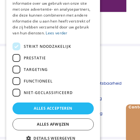
informatie over uw gebruik van onze site
met onze advertentie- en analysepartners,
die deze kunnen combineren met andere
informatie die u aan hen heeft verstrekt of
Deel deze pagina:
die zij hebben verzameld door uw gebruik
van hun diensten.
Lees verder
STRIKT NOODZAKELIJK
PRESTATIE
TARGETING
FUNCTIONEEL
Beveiligingskwetsbaarheid
melden
NIET-GECLASSIFICEERD
Cookieverklaring
Disclaimer
Cont
ALLES ACCEPTEREN
Privacyverklaring
ALLES AFWIJZEN
DETAILS WEERGEVEN