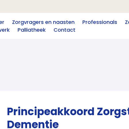
er
Zorgvragers en naasten
Professionals
Z
werk
Palliatheek
Contact
Principeakkoord Zorg
Dementie