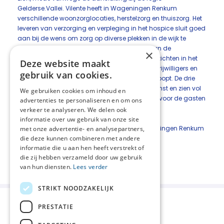
Gelderse.Vallei. Vilente heeft in Wageningen Renkum
verschillende woonzorglocaties, herstelzorg en thuiszorg. Het
leveren van verzorging en verpleging in het hospice sluit goed
aan bij de wens om zorg op diverse plekken in de wijk te
leveren, passend bij de woon-verblijfsvorm van de
×
zorgvrager. Er blijven zo veel mogelijk vaste gezichten in het
Deze website maakt
hospice werken zodat de samenwerking met vrijwilligers en
gebruik van cookies.
andere betrokkenen als vanzelfsprekend doorloopt. De drie
betrokken partijen zijn tevreden met deze uitkomst en zien vol
We gebruiken cookies om inhoud en
vertrouwen de voortzetting van zorg tegemoet voor de gasten
advertenties te personaliseren en om ons
van Hospice Wageningen Renkum.
verkeer te analyseren. We delen ook
informatie over uw gebruik van onze site
bron: linked in bericht Directeur Hospice Wageningen Renkum
met onze advertentie- en analysepartners,
op 17 december 2024
die deze kunnen combineren met andere
informatie die u aan hen heeft verstrekt of
Deel deze pagina:
die zij hebben verzameld door uw gebruik
van hun diensten.
Lees verder
STRIKT NOODZAKELIJK
PRESTATIE