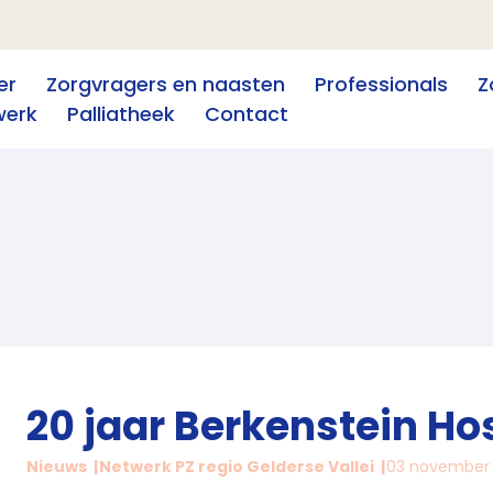
er
Zorgvragers en naasten
Professionals
Z
werk
Palliatheek
Contact
20 jaar Berkenstein Ho
Nieuws
Netwerk PZ regio Gelderse Vallei
03 november