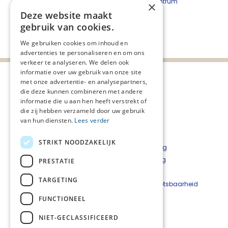
Transformatieaanjager Meander Medisch Centrum
×
t.vande.nieuwenhof@meandermc.nl
Deze website maakt
gebruik van cookies.
Deel deze pagina:
We gebruiken cookies om inhoud en
advertenties te personaliseren en om ons
verkeer te analyseren. We delen ook
informatie over uw gebruik van onze site
met onze advertentie- en analysepartners,
die deze kunnen combineren met andere
informatie die u aan hen heeft verstrekt of
die zij hebben verzameld door uw gebruik
van hun diensten.
Lees verder
STRIKT NOODZAKELIJK
Privacyverklaring
Cookieverklaring
PRESTATIE
Disclaimer
TARGETING
Beveiligingskwetsbaarheid
melden
FUNCTIONEEL
NIET-GECLASSIFICEERD
Contact