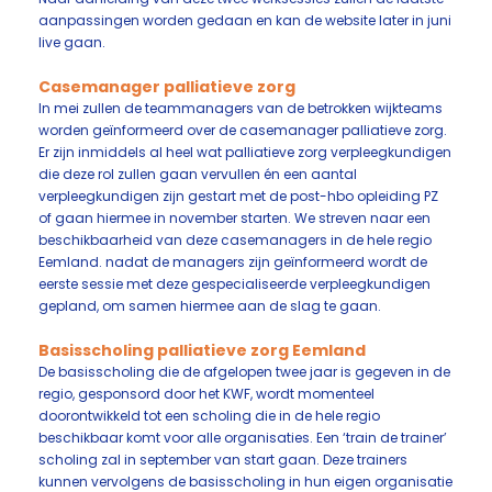
aanpassingen worden gedaan en kan de website later in juni
live gaan.
Casemanager palliatieve zorg
In mei zullen de teammanagers van de betrokken wijkteams
worden geïnformeerd over de casemanager palliatieve zorg.
Er zijn inmiddels al heel wat palliatieve zorg verpleegkundigen
die deze rol zullen gaan vervullen én een aantal
verpleegkundigen zijn gestart met de post-hbo opleiding PZ
of gaan hiermee in november starten. We streven naar een
beschikbaarheid van deze casemanagers in de hele regio
Eemland. nadat de managers zijn geïnformeerd wordt de
eerste sessie met deze gespecialiseerde verpleegkundigen
gepland, om samen hiermee aan de slag te gaan.
Basisscholing palliatieve zorg Eemland
De basisscholing die de afgelopen twee jaar is gegeven in de
regio, gesponsord door het KWF, wordt momenteel
doorontwikkeld tot een scholing die in de hele regio
beschikbaar komt voor alle organisaties. Een ‘train de trainer’
scholing zal in september van start gaan. Deze trainers
kunnen vervolgens de basisscholing in hun eigen organisatie