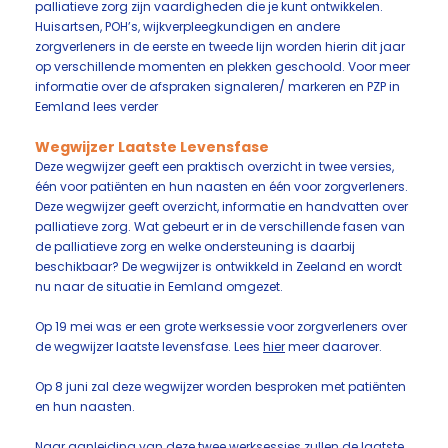
palliatieve zorg zijn vaardigheden die je kunt ontwikkelen.
Huisartsen, POH’s, wijkverpleegkundigen en andere
zorgverleners in de eerste en tweede lijn worden hierin dit jaar
op verschillende momenten en plekken geschoold. Voor meer
informatie over de afspraken signaleren/ markeren en PZP in
Eemland lees verder
Wegwijzer Laatste Levensfase
Deze wegwijzer geeft een praktisch overzicht in twee versies,
één voor patiënten en hun naasten en één voor zorgverleners.
Deze wegwijzer geeft overzicht, informatie en handvatten over
palliatieve zorg. Wat gebeurt er in de verschillende fasen van
de palliatieve zorg en welke ondersteuning is daarbij
beschikbaar? De wegwijzer is ontwikkeld in Zeeland en wordt
nu naar de situatie in Eemland omgezet.
Op 19 mei was er een grote werksessie voor zorgverleners over
de wegwijzer laatste levensfase. Lees
hier
meer daarover.
Op 8 juni zal deze wegwijzer worden besproken met patiënten
en hun naasten.
Naar aanleiding van deze twee werksessies zullen de laatste