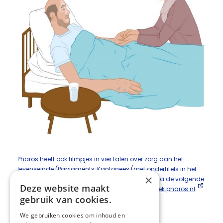
Pharos heeft ook filmpjes in vier talen over zorg aan het
levenseinde (Papiaments, Kantonees (met ondertitels in het
×
Mandarijn), Turks en Marokkaans-Arabisch). Via de volgende
Deze website maakt
link zijn deze filmpjes te vinden:
https://ingesprek.pharos.nl
gebruik van cookies.
Deel deze pagina:
We gebruiken cookies om inhoud en