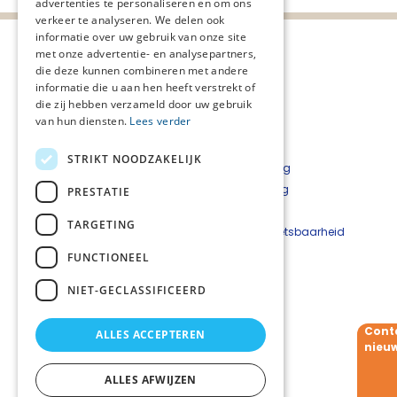
advertenties te personaliseren en om ons
verkeer te analyseren. We delen ook
informatie over uw gebruik van onze site
met onze advertentie- en analysepartners,
die deze kunnen combineren met andere
informatie die u aan hen heeft verstrekt of
die zij hebben verzameld door uw gebruik
van hun diensten.
Lees verder
STRIKT NOODZAKELIJK
Privacyverklaring
Cookieverklaring
PRESTATIE
Disclaimer
TARGETING
Beveiligingskwetsbaarheid
melden
FUNCTIONEEL
NIET-GECLASSIFICEERD
Contact
Netwerkcoördinator:
Willemien Schep
Cont
ALLES ACCEPTEREN
T:
06 - 10 288 650
nieuw
E:
Willemien.Schep@beweging3.nl
ALLES AFWIJZEN