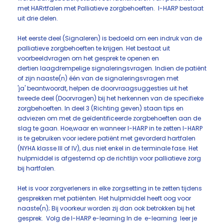
met HARrtfalen met Palliatieve zorgbehoeften. I-HARP bestaat
uit drie delen.
Het eerste deel (Signaleren) is bedoeld om een indruk van de
palliatieve zorgbehoeften te krijgen. Het bestaat uit
voorbeeldvragen om het gesprek te openen en
dertien laagdrempelige signaleringsvragen. Indien de patiënt
of zijn naaste(n) één van de signaleringsvragen met
'ja' beantwoordt, helpen de doorvraagsuggesties uit het
tweede deel (Doorvragen) bij het herkennen van de specifieke
zorgbehoeften. In deel 3 (Richting geven) staan tips en
adviezen om met de geïdentificeerde zorgbehoeften aan de
slag te gaan. Hoe,waar en wanneer I-HARP in te zetten I-HARP
is te gebruiken voor iedere patiënt met gevorderd hartfalen
(NYHA klasse III of IV), dus niet enkel in de terminale fase. Het
hulpmiddel is afgestemd op de richtlijn voor palliatieve zorg
bij hartfalen.
Het is voor zorgverleners in elke zorgsetting in te zetten tijdens
gesprekken met patiënten. Het hulpmiddel heeft oog voor
naaste(n); Bij voorkeur worden zij dan ook betrokken bij het
gesprek. Volg de I-HARP e-learning In de e-learning leer je