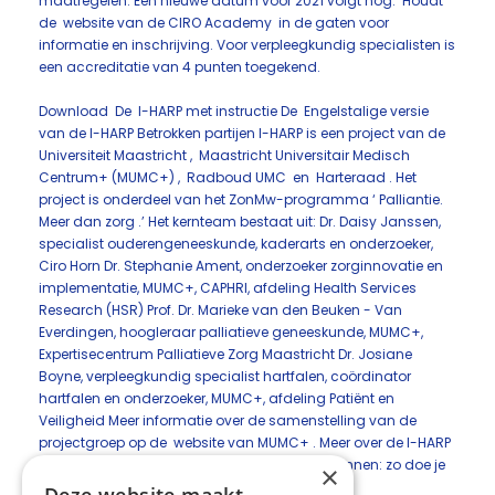
maatregelen. Een nieuwe datum voor 2021 volgt nog. Houdt
de website van de CIRO Academy in de gaten voor
informatie en inschrijving. Voor verpleegkundig specialisten is
een accreditatie van 4 punten toegekend.
Download De I-HARP met instructie De Engelstalige versie
van de I-HARP Betrokken partijen I-HARP is een project van de
Universiteit Maastricht , Maastricht Universitair Medisch
Centrum+ (MUMC+) , Radboud UMC en Harteraad . Het
project is onderdeel van het ZonMw-programma ‘ Palliantie.
Meer dan zorg .’ Het kernteam bestaat uit: Dr. Daisy Janssen,
specialist ouderengeneeskunde, kaderarts en onderzoeker,
Ciro Horn Dr. Stephanie Ament, onderzoeker zorginnovatie en
implementatie, MUMC+, CAPHRI, afdeling Health Services
Research (HSR) Prof. Dr. Marieke van den Beuken - Van
Everdingen, hoogleraar palliatieve geneeskunde, MUMC+,
Expertisecentrum Palliatieve Zorg Maastricht Dr. Josiane
Boyne, verpleegkundig specialist hartfalen, coördinator
hartfalen en onderzoeker, MUMC+, afdeling Patiënt en
Veiligheid Meer informatie over de samenstelling van de
projectgroep op de website van MUMC+ . Meer over de I-HARP
Palliatieve behoeften bij hartfalen eerder herkennen: zo doe je
×
dat , Nursing, 23-11-2020