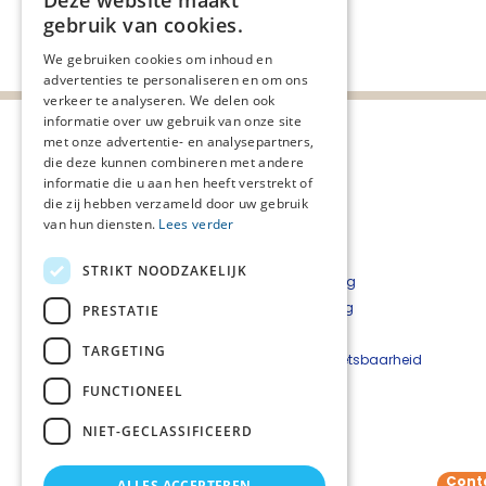
Deze website maakt
gebruik van cookies.
Deel deze pagina:
We gebruiken cookies om inhoud en
advertenties te personaliseren en om ons
verkeer te analyseren. We delen ook
informatie over uw gebruik van onze site
met onze advertentie- en analysepartners,
die deze kunnen combineren met andere
informatie die u aan hen heeft verstrekt of
die zij hebben verzameld door uw gebruik
van hun diensten.
Lees verder
STRIKT NOODZAKELIJK
Privacyverklaring
Cookieverklaring
PRESTATIE
Disclaimer
TARGETING
Beveiligingskwetsbaarheid
melden
FUNCTIONEEL
NIET-GECLASSIFICEERD
Contact
Netwerkcoördinator:
Willemien Schep
Cont
ALLES ACCEPTEREN