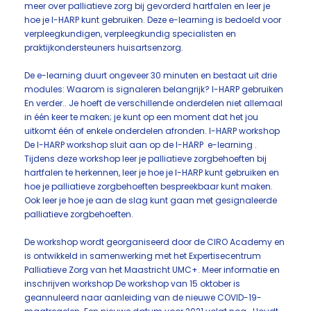
meer over palliatieve zorg bij gevorderd hartfalen en leer je
hoe je I-HARP kunt gebruiken. Deze e-learning is bedoeld voor
verpleegkundigen, verpleegkundig specialisten en
praktijkondersteuners huisartsenzorg.
De e-learning duurt ongeveer 30 minuten en bestaat uit drie
modules: Waarom is signaleren belangrijk? I-HARP gebruiken
En verder.. Je hoeft de verschillende onderdelen niet allemaal
in één keer te maken; je kunt op een moment dat het jou
uitkomt één of enkele onderdelen afronden. I-HARP workshop
De I-HARP workshop sluit aan op de I-HARP e-learning .
Tijdens deze workshop leer je palliatieve zorgbehoeften bij
hartfalen te herkennen, leer je hoe je I-HARP kunt gebruiken en
hoe je palliatieve zorgbehoeften bespreekbaar kunt maken.
Ook leer je hoe je aan de slag kunt gaan met gesignaleerde
palliatieve zorgbehoeften.
De workshop wordt georganiseerd door de CIRO Academy en
is ontwikkeld in samenwerking met het Expertisecentrum
Palliatieve Zorg van het Maastricht UMC+. Meer informatie en
inschrijven workshop De workshop van 15 oktober is
geannuleerd naar aanleiding van de nieuwe COVID-19-