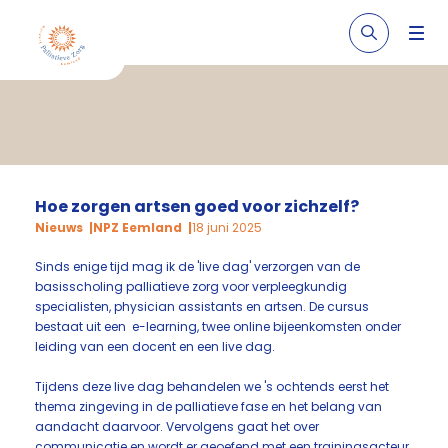
Hoe zorgen artsen goed voor zichzelf?
Nieuws
NPZ Eemland
18 juni 2025
Sinds enige tijd mag ik de 'live dag' verzorgen van de
basisscholing palliatieve zorg voor verpleegkundig
specialisten, physician assistants en artsen. De cursus
bestaat uit een e-learning, twee online bijeenkomsten onder
leiding van een docent en een live dag.
Tijdens deze live dag behandelen we 's ochtends eerst het
thema zingeving in de palliatieve fase en het belang van
aandacht daarvoor. Vervolgens gaat het over
communicatie en wordt er geoefend met een trainingsacteur