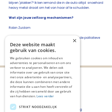
blijven 'plakken'? Ik ken iemand die in de auto altijd snoeihard
heavy metal draait om het van haar af te schudden.
Wat zijn jouw zelfzorg mechanismen?
Robin Zuidam
Docent existentiële benadering en nabijheid in de palliatieve
×
zorg
Deze website maakt
gebruik van cookies.
Deel deze pagina:
We gebruiken cookies om inhoud en
advertenties te personaliseren en om ons
verkeer te analyseren. We delen ook
informatie over uw gebruik van onze site
met onze advertentie- en analysepartners,
die deze kunnen combineren met andere
informatie die u aan hen heeft verstrekt of
die zij hebben verzameld door uw gebruik
van hun diensten.
Lees verder
STRIKT NOODZAKELIJK
Privacyverklaring