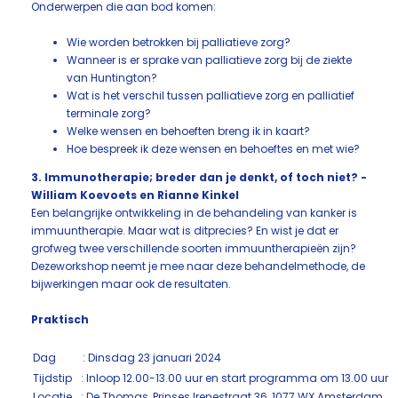
Onderwerpen die aan bod komen:
Wie worden betrokken bij palliatieve zorg?
Wanneer is er sprake van palliatieve zorg bij de ziekte
van Huntington?
Wat is het verschil tussen palliatieve zorg en palliatief
terminale zorg?
Welke wensen en behoeften breng ik in kaart?
Hoe bespreek ik deze wensen en behoeftes en met wie?
3. Immunotherapie; breder dan je denkt, of toch niet? -
William Koevoets en Rianne Kinkel
Een belangrijke ontwikkeling in de behandeling van kanker is
immuuntherapie. Maar wat is ditprecies? En wist je dat er
grofweg twee verschillende soorten immuuntherapieën zijn?
Dezeworkshop neemt je mee naar deze behandelmethode, de
bijwerkingen maar ook de resultaten.
Praktisch
Dag
: Dinsdag 23 januari 2024
Tijdstip
: Inloop 12.00-13.00 uur en start programma om 13.00 uur
Locatie
: De Thomas, Prinses Irenestraat 36, 1077 WX Amsterdam.