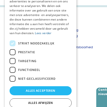
advertenties te personaliseren en om ons
verkeer te analyseren. We delen ook
informatie over uw gebruik van onze site
met onze advertentie- en analysepartners,
die deze kunnen combineren met andere
informatie die u aan hen heeft verstrekt of
die zij hebben verzameld door uw gebruik
Inschrijven nieuwsbrief
Privacyverklaring
van hun diensten.
Lees verder
Nieuwsbrieven overzicht
Cookieverklaring
Disclaimer
STRIKT NOODZAKELIJK
Beveiligingskwetsbaarheid
PRESTATIE
melden
TARGETING
Netwerkteam
Wies Wagenaar (netwerkcoördinator)
FUNCTIONEEL
Danielle van Bennekom (projectleider)
Inge de Boer (secretariaat)
NIET-GECLASSIFICEERD
Cont
ALLES ACCEPTEREN
Volg ons
nieuw
ALLES AFWIJZEN