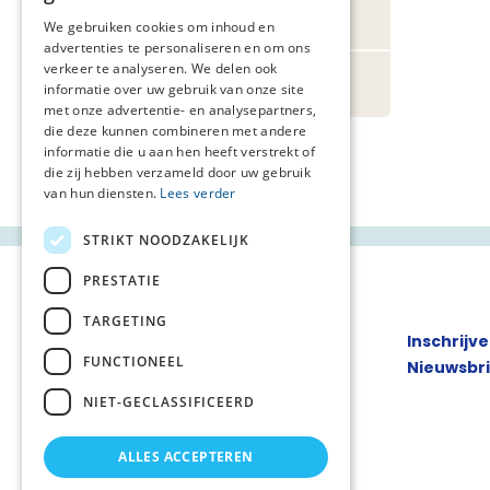
Nieuwsbrieven 2020
We gebruiken cookies om inhoud en
advertenties te personaliseren en om ons
verkeer te analyseren. We delen ook
Nieuwsbrieven 2019
informatie over uw gebruik van onze site
met onze advertentie- en analysepartners,
die deze kunnen combineren met andere
informatie die u aan hen heeft verstrekt of
die zij hebben verzameld door uw gebruik
van hun diensten.
Lees verder
STRIKT NOODZAKELIJK
PRESTATIE
TARGETING
Inschrijv
FUNCTIONEEL
Nieuwsbri
NIET-GECLASSIFICEERD
ALLES ACCEPTEREN