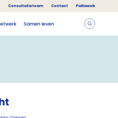
Consultatieteam
Contact
Palliaweb
etwerk
Samen leven
ht
erdam | Diemen