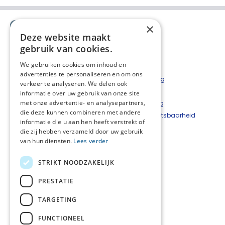
×
Deze website maakt
gebruik van cookies.
We gebruiken cookies om inhoud en
advertenties te personaliseren en om ons
Contact
Privacyverklaring
verkeer te analyseren. We delen ook
Bestelformulier
Disclaimer
informatie over uw gebruik van onze site
met onze advertentie- en analysepartners,
Nieuwsbrief
Cookieverklaring
die deze kunnen combineren met andere
Beveiligingskwetsbaarheid
informatie die u aan hen heeft verstrekt of
melden
die zij hebben verzameld door uw gebruik
van hun diensten.
Lees verder
Netwerkcoördinator
West-Achterhoek
STRIKT NOODZAKELIJK
Hetty Top
T
06 - 22 24 33 93
PRESTATIE
E
hetty@hettytop.nl
TARGETING
Netwerkcoördinator
Oost-Achterhoek
FUNCTIONEEL
Jessica Verboom