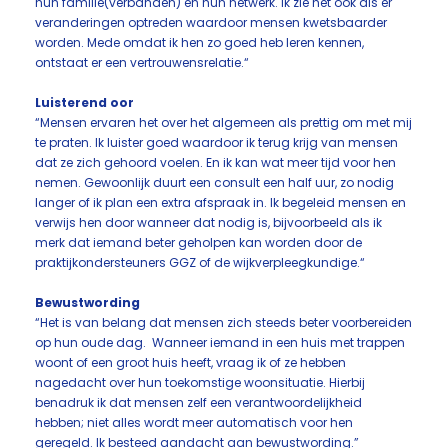
hun familie(verbanden) en hun netwerk. Ik zie het ook als er
veranderingen optreden waardoor mensen kwetsbaarder
worden. Mede omdat ik hen zo goed heb leren kennen,
ontstaat er een vertrouwensrelatie.“
Luisterend oor
“Mensen ervaren het over het algemeen als prettig om met mij
te praten. Ik luister goed waardoor ik terug krijg van mensen
dat ze zich gehoord voelen. En ik kan wat meer tijd voor hen
nemen. Gewoonlijk duurt een consult een half uur, zo nodig
langer of ik plan een extra afspraak in. Ik begeleid mensen en
verwijs hen door wanneer dat nodig is, bijvoorbeeld als ik
merk dat iemand beter geholpen kan worden door de
praktijkondersteuners GGZ of de wijkverpleegkundige.“
Bewustwording
“Het is van belang dat mensen zich steeds beter voorbereiden
op hun oude dag. Wanneer iemand in een huis met trappen
woont of een groot huis heeft, vraag ik of ze hebben
nagedacht over hun toekomstige woonsituatie. Hierbij
benadruk ik dat mensen zelf een verantwoordelijkheid
hebben; niet alles wordt meer automatisch voor hen
geregeld. Ik besteed aandacht aan bewustwording.”