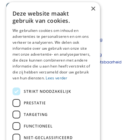
×
Deze website maakt
gebruik van cookies.
We gebruiken cookies om inhoud en
advertenties te personaliseren en om ons
Contact
Privacyverklaring
verkeer te analyseren. We delen ook
Bestelformulier
Disclaimer
informatie over uw gebruik van onze site
met onze advertentie- en analysepartners,
Nieuwsbrief
Cookieverklaring
die deze kunnen combineren met andere
Beveiligingskwetsbaarheid
informatie die u aan hen heeft verstrekt of
melden
die zij hebben verzameld door uw gebruik
van hun diensten.
Lees verder
Netwerkcoördinator
West-Achterhoek
STRIKT NOODZAKELIJK
Hetty Top
T
06 - 22 24 33 93
PRESTATIE
E
hetty@hettytop.nl
TARGETING
Netwerkcoördinator
Oost-Achterhoek
FUNCTIONEEL
Jessica Verboom
T
06 - 11 42 70 37
NIET-GECLASSIFICEERD