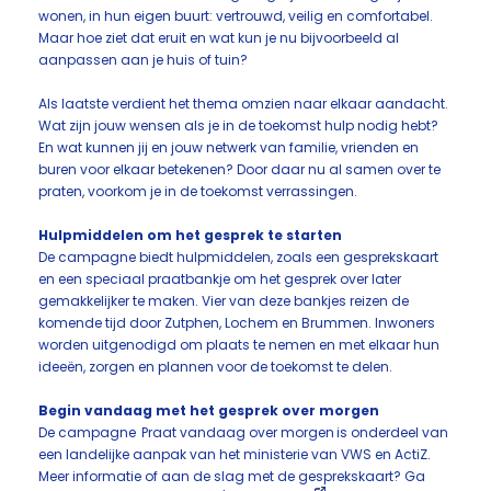
wonen, in hun eigen buurt: vertrouwd, veilig en comfortabel.
Maar hoe ziet dat eruit en wat kun je nu bijvoorbeeld al
aanpassen aan je huis of tuin?
Als laatste verdient het thema omzien naar elkaar aandacht.
Wat zijn jouw wensen als je in de toekomst hulp nodig hebt?
En wat kunnen jij en jouw netwerk van familie, vrienden en
buren voor elkaar betekenen? Door daar nu al samen over te
praten, voorkom je in de toekomst verrassingen.
Hulpmiddelen om het gesprek te starten
De campagne biedt hulpmiddelen, zoals een gesprekskaart
en een speciaal praatbankje om het gesprek over later
gemakkelijker te maken. Vier van deze bankjes reizen de
komende tijd door Zutphen, Lochem en Brummen​. Inwoners
worden uitgenodigd om plaats te nemen en met elkaar ​​​hun
ideeën, zorgen en plannen voor de toekomst te delen.
Begin vandaag met het gesprek over morgen
De campagne Praat vandaag over morgen is onderdeel van
een landelijke aanpak van het ministerie van VWS en ActiZ.
Meer informatie of aan de slag met de ​gesprekskaart​​​? Ga