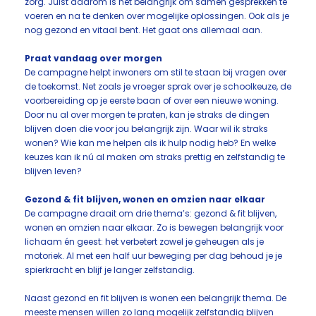
zorg. Juist daarom is het belangrijk om samen gesprekken te
voeren en na te denken over mogelijke oplossingen. Ook als je
nog gezond en vitaal bent. Het gaat ons allemaal aan.
Praat vandaag over morgen
De campagne helpt ​inwoners ​om stil te staan bij vragen over
de toekomst. ​Net zoals je vroeger sprak over je schoolkeuze, de
voorbereiding op je eerste baan of over een nieuwe woning.
Door nu al over morgen te praten, kan je straks de dingen
blijven doen die voor jou belangrijk zijn. Waar wil ik straks
wonen? Wie kan me helpen als ik hulp nodig heb? En welke
keuzes kan ik nú al maken om straks prettig en zelfstandig te
blijven leven?
​Gezond & fit blijven, wonen en omzien naar elkaar
De campagne draait om drie thema’s: gezond & fit blijven,
wonen en omzien naar elkaar. Zo is bewegen belangrijk voor
lichaam én geest: het verbetert zowel je geheugen als je
motoriek. Al met een half uur beweging per dag behoud je je
spierkracht en blijf je langer zelfstandig.
Naast gezond en fit blijven is wonen een belangrijk thema. De
meeste mensen willen zo lang mogelijk zelfstandig blijven