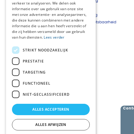
Contact
Privacyverklaring
verkeer te analyseren. We delen ook
Bestelformulier
Disclaimer
informatie over uw gebruik van onze site
met onze advertentie- en analysepartners,
Nieuwsbrief
Cookieverklaring
die deze kunnen combineren met andere
Beveiligingskwetsbaarheid
informatie die u aan hen heeft verstrekt of
melden
die zij hebben verzameld door uw gebruik
van hun diensten.
Lees verder
Netwerkcoördinator
West-Achterhoek
STRIKT NOODZAKELIJK
Hetty Top
T
06 - 22 24 33 93
PRESTATIE
E
hetty@hettytop.nl
TARGETING
Netwerkcoördinator
Oost-Achterhoek
FUNCTIONEEL
Jessica Verboom
T
06 - 11 42 70 37
NIET-GECLASSIFICEERD
E
j.verboom@skbwinterswijk.nl
Cont
ALLES ACCEPTEREN
Volg ons
ALLES AFWIJZEN