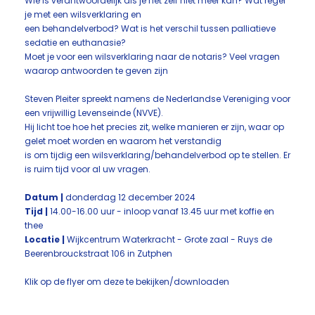
Wie is verantwoordelijk als je het zelf niet meer kan? Wat regel
je met een wilsverklaring en
een behandelverbod? Wat is het verschil tussen palliatieve
sedatie en euthanasie?
Moet je voor een wilsverklaring naar de notaris? Veel vragen
waarop antwoorden te geven zijn
Steven Pleiter spreekt namens de Nederlandse Vereniging voor
een vrijwillig Levenseinde (NVVE).
Hij licht toe hoe het precies zit, welke manieren er zijn, waar op
gelet moet worden en waarom het verstandig
is om tijdig een wilsverklaring/behandelverbod op te stellen. Er
is ruim tijd voor al uw vragen.
Datum |
donderdag 12 december 2024
Tijd |
14.00-16.00 uur - inloop vanaf 13.45 uur met koffie en
thee
Locatie |
Wijkcentrum Waterkracht - Grote zaal - Ruys de
Beerenbrouckstraat 106 in Zutphen
Klik op de flyer om deze te bekijken/downloaden