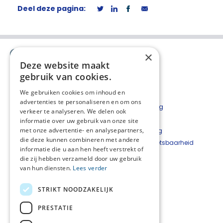
Deel deze pagina:
×
Deze website maakt
gebruik van cookies.
We gebruiken cookies om inhoud en
advertenties te personaliseren en om ons
Contact
Privacyverklaring
verkeer te analyseren. We delen ook
Bestelformulier
Disclaimer
informatie over uw gebruik van onze site
met onze advertentie- en analysepartners,
Nieuwsbrief
Cookieverklaring
die deze kunnen combineren met andere
Beveiligingskwetsbaarheid
informatie die u aan hen heeft verstrekt of
melden
die zij hebben verzameld door uw gebruik
van hun diensten.
Lees verder
Netwerkcoördinator
West-Achterhoek
STRIKT NOODZAKELIJK
Hetty Top
T
06 - 22 24 33 93
PRESTATIE
E
hetty@hettytop.nl