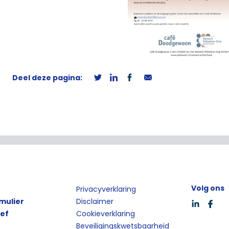
Deel deze pagina:
Volg ons
Privacyverklaring
mulier
Disclaimer
ief
Cookieverklaring
Beveiligingskwetsbaarheid