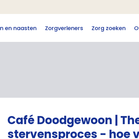
en en naasten
Zorgverleners
Zorg zoeken
O
Café Doodgewoon | Th
stervensproces - hoe v