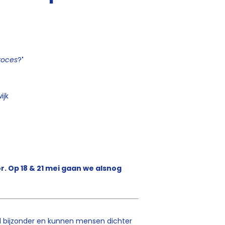
roces
?
'
ijk
r. Op 18 & 21 mei gaan we alsnog
l bijzonder en kunnen mensen dichter