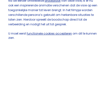
Na de eerder ontwikkelde
praatplaat
van deze visie, is er nu
ook een inspirerende animatie verschenen dat de visie op een
toegankelijke manier tot leven brengt. In het filmpje worden
verschillende persona’s gebruikt om herkenbare situaties te
laten zien. Hierdoor spreekt de boodschap direct tot de
verbeelding en nodigt het uit tot gesprek.
U moet eerst
functionele cookies accepteren
om dit te kunnen
zien.