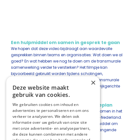
Een hulpmiddel om samen in gesprek te gaan
We hopen dat deze video bijdraagt aan waardevolle
gesprekken binnen teams en organisaties: Wat doen we al
goed? En wat hebben we nog te doen om de transmurale
samenwerking verder te versterken? Het filmpje kan
bijvoorbeeld gebruikt worden tijdens scholingen,
inspiratiebijeenkomsten, teamoverleggen of transmurale
×
overlegvormen zoals PaTz-groepen, MDO’s of wijkgerichte
Deze website maakt
samenwerkingen.
gebruik van cookies.
Onderdeel van het IZA-transformatieplan
We gebruiken cookies om inhoud en
advertenties te personaliseren en om ons
De visie op palliatieve zorg is bovendien opgenomen in het
verkeer te analyseren. We delen ook
IZA-transformatieplan Palliatieve Zorg Midden-Nederland.
informatie over uw gebruik van onze site
Daarmee vormt dit filmpje een praktisch hulpmiddel om
met onze advertentie- en analysepartners,
samen verder te bouwen aan goede, samenhangende
die deze kunnen combineren met andere
palliatieve zorg in onze regio.