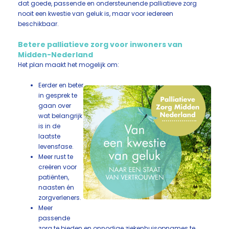
dat goede, passende en ondersteunende palliatieve zorg
nooit een kwestie van geluk is, maar voor iedereen
beschikbaar.
Betere palliatieve zorg voor inwoners van
Midden-Nederland
Het plan maakt het mogelijk om:
Eerder en beter
in gesprek te
gaan over
wat belangrijk
is in de
laatste
levensfase.
Meer rust te
creëren voor
patiënten,
naasten én
zorgverleners.
Meer
passende
zorg te bieden en onnodige ziekenhuisopnames te