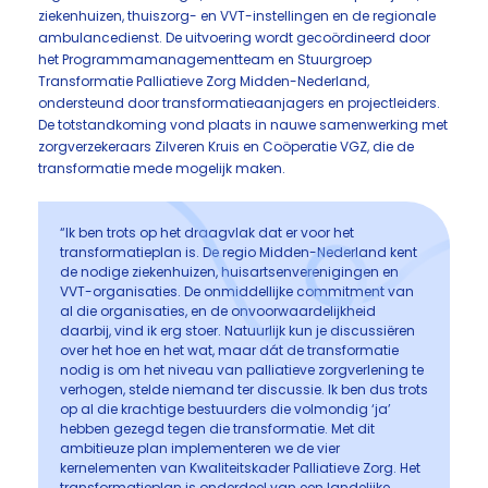
ziekenhuizen, thuiszorg- en VVT-instellingen en de regionale
ambulancedienst. De uitvoering wordt gecoördineerd door
het Programmamanagementteam en Stuurgroep
Transformatie Palliatieve Zorg Midden-Nederland,
ondersteund door transformatieaanjagers en projectleiders.
De totstandkoming vond plaats in nauwe samenwerking met
zorgverzekeraars Zilveren Kruis en Coöperatie VGZ, die de
transformatie mede mogelijk maken.
“Ik ben trots op het draagvlak dat er voor het
transformatieplan is. De regio Midden-Nederland kent
de nodige ziekenhuizen, huisartsenverenigingen en
VVT-organisaties. De onmiddellijke commitment van
al die organisaties, en de onvoorwaardelijkheid
daarbij, vind ik erg stoer. Natuurlijk kun je discussiëren
over het hoe en het wat, maar dát de transformatie
nodig is om het niveau van palliatieve zorgverlening te
verhogen, stelde niemand ter discussie. Ik ben dus trots
op al die krachtige bestuurders die volmondig ‘ja’
hebben gezegd tegen die transformatie. Met dit
ambitieuze plan implementeren we de vier
kernelementen van Kwaliteitskader Palliatieve Zorg. Het
transformatieplan is onderdeel van een landelijke