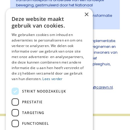
beweging, gestimuleerd door het Nationaal
Programma Palliatieve Zorg II.”
×
Toosje Valkenburg, Stuurgroepvoorzitter Transformatie
Deze website maakt
Palliatieve Zorg Midden-Nederland
gebruik van cookies.
Volgende fase
We gebruiken cookies om inhoud en
advertenties te personaliseren en om ons
Met de goedkeuring van het plan start nu de implementatie.
verkeer te analyseren. We delen ook
De gezamenlijke organisaties gaan barrières wegnemen en
informatie over uw gebruik van onze site
ontwikkelingen realiseren die ervoor zorgen dat inwoners van
met onze advertentie- en analysepartners,
Midden-Nederland kunnen rekenen op kwalitatief
die deze kunnen combineren met andere
hoogwaardige palliatieve zorg; thuis, in het verpleeghuis,
informatie die u aan hen heeft verstrekt of
hospice of ziekenhuis.
die zij hebben verzameld door uw gebruik
van hun diensten.
Lees verder
Meer informatie?
Neem contact op met Mirjam Velting,
m.velting@careyn.nl
.
STRIKT NOODZAKELIJK
Deel deze pagina:
PRESTATIE
TARGETING
FUNCTIONEEL