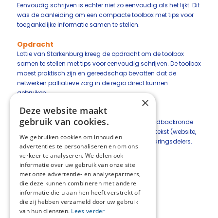
Eenvoudig schrijven is echter niet zo eenvoudig als het lijkt. Dit
was de aanleiding om een compacte toolbox met tips voor
toegankelijke informatie samen te stellen.
Opdracht
Lottie van Starkenburg kreeg de opdracht om de toolbox
samen te stellen met tips voor eenvoudig schrijven. De toolbox
moest praktisch zijn en gereedschap bevatten dat de
netwerken palliatieve zorg in de regio direct kunnen
gebruiken.
×
Deze website maakt
Conclusie en advies
gebruik van cookies.
De toolbox is opgeleverd in juni 2026 na een feedbackronde
met het advies deze tips te gebruiken voor elke tekst (website,
We gebruiken cookies om inhoud en
folder, etc) die bedoeld is voor inwoners en ervaringsdelers.
advertenties te personaliseren en om ons
verkeer te analyseren. We delen ook
informatie over uw gebruik van onze site
met onze advertentie- en analysepartners,
Klik hier voor de toolbox:
die deze kunnen combineren met andere
informatie die u aan hen heeft verstrekt of
Toolbox-eenvoudig-schrijven-versie-1-0.pdf
die zij hebben verzameld door uw gebruik
van hun diensten.
Lees verder