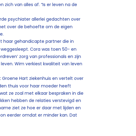
 zich van alles af. “Is er leven na de
rde psychiater allerlei gedachten over
het over de behoefte om de eigen
e.
et haar gehandicapte partner die in
 weggesleept. Cora was toen 50- en
dreven’ zorg van professionals en zijn
even. Wim verkiest kwaliteit van leven
et Groene Hart ziekenhuis en vertelt over
jden thuis voor haar moeder heeft
wat ze zoal met elkaar bespraken in die
rekken hebben de relaties verstevigd en
name ziet ze hoe er daar met lijden en
on eerder omdat er minder kan. Dat