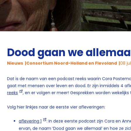
Dood gaan we allemaa
Nieuws
Consortium Noord-Holland en Flevoland
08 ju
Dat is de naam van een podcast reeks waarin Cora Postema
gaat met mensen over leven en dood. Er zijn inmiddels 4 af
reeks
, en er volgen er meer! Gesprekken worden wekelijks
Volg hier linkjes naar de eerste vier afleveringen:
aflevering 1
: In deze eerste podcast zijn Cora en An
ervan, de naam ‘Dood gaan we allemaal’ en hoe ze zic