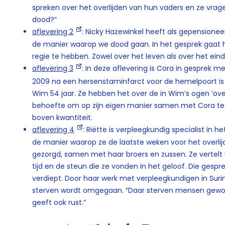
spreken over het overlijden van hun vaders en ze vragen
dood?”
aflevering 2
: Nicky Hazewinkel heeft als gepensionee
de manier waarop we dood gaan. In het gesprek gaat 
regie te hebben. Zowel over het leven als over het eind
aflevering 3
: In deze aflevering is Cora in gesprek m
2009 na een hersenstaminfarct voor de hemelpoort is
Wim 54 jaar. Ze hebben het over de in Wim’s ogen ‘over
behoefte om op zijn eigen manier samen met Cora te l
boven kwantiteit.
aflevering 4
: Riëtte is verpleegkundig specialist in h
de manier waarop ze de laatste weken voor het overli
gezorgd, samen met haar broers en zussen. Ze vertelt 
tijd en de steun die ze vonden in het geloof. Die gesp
verdiept. Door haar werk met verpleegkundigen in Suri
sterven wordt omgegaan. “Daar sterven mensen gewo
geeft ook rust.”