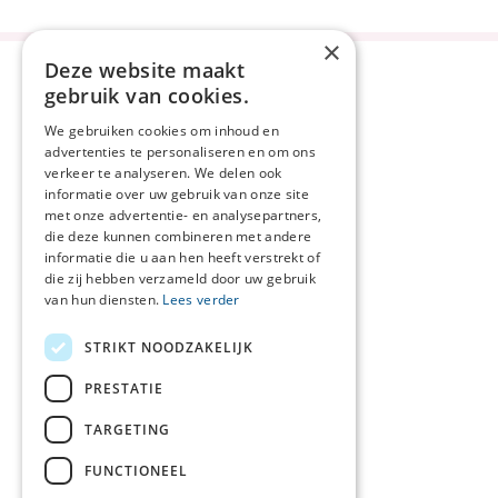
×
Deze website maakt
gebruik van cookies.
We gebruiken cookies om inhoud en
advertenties te personaliseren en om ons
Privacyverklaring
verkeer te analyseren. We delen ook
Disclaimer
informatie over uw gebruik van onze site
met onze advertentie- en analysepartners,
Cookieverklaring
die deze kunnen combineren met andere
Beveiligingskwetsbaarheid
informatie die u aan hen heeft verstrekt of
melden
die zij hebben verzameld door uw gebruik
van hun diensten.
Lees verder
Netwerkcoördinator
Oost-Veluwe
STRIKT NOODZAKELIJK
Berdine Koekoek
T 06 - 36 58 16 51
PRESTATIE
E
b
.koekoek@gelre.nl
TARGETING
Netwerkcoördinator
regio Zutphen
FUNCTIONEEL
Marleen de Lange