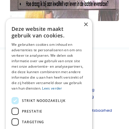
×
Deze website maakt
Deel deze pagina:
gebruik van cookies.
We gebruiken cookies om inhoud en
advertenties te personaliseren en om ons
verkeer te analyseren. We delen ook
informatie over uw gebruik van onze site
met onze advertentie- en analysepartners,
die deze kunnen combineren met andere
informatie die u aan hen heeft verstrekt of
die zij hebben verzameld door uw gebruik
van hun diensten.
Lees verder
Over NPZZG
Privacyverklaring
Aanmelden nieuwsbrief
Cookieverklaring
STRIKT NOODZAKELIJK
Landelijke informatie
Disclaimer
Contact
Beveiligingskwetsbaarheid
PRESTATIE
melden
TARGETING