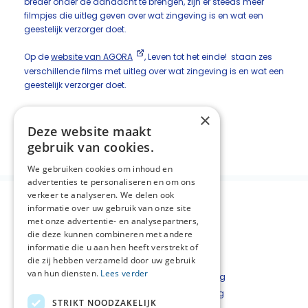
breder onder de aandacht te brengen, zijn er steeds meer
filmpjes die uitleg geven over wat zingeving is en wat een
geestelijk verzorger doet.
Op de
website van AGORA
, Leven tot het einde! staan zes
verschillende films met uitleg over wat zingeving is en wat een
geestelijk verzorger doet.
Klik hier om de filmpjes te bekijken!
×
Deze website maakt
Deel deze pagina:
gebruik van cookies.
We gebruiken cookies om inhoud en
advertenties te personaliseren en om ons
verkeer te analyseren. We delen ook
informatie over uw gebruik van onze site
met onze advertentie- en analysepartners,
die deze kunnen combineren met andere
informatie die u aan hen heeft verstrekt of
die zij hebben verzameld door uw gebruik
van hun diensten.
Lees verder
Over NPZZG
Privacyverklaring
Aanmelden nieuwsbrief
Cookieverklaring
STRIKT NOODZAKELIJK