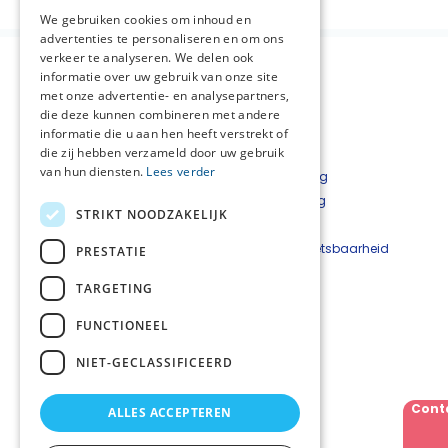
We gebruiken cookies om inhoud en
advertenties te personaliseren en om ons
verkeer te analyseren. We delen ook
informatie over uw gebruik van onze site
met onze advertentie- en analysepartners,
die deze kunnen combineren met andere
informatie die u aan hen heeft verstrekt of
die zij hebben verzameld door uw gebruik
van hun diensten.
Lees verder
Over NPZZG
Privacyverklaring
Aanmelden nieuwsbrief
Cookieverklaring
STRIKT NOODZAKELIJK
Landelijke informatie
Disclaimer
Contact
Beveiligingskwetsbaarheid
PRESTATIE
melden
TARGETING
Netwerkcoördinator
FUNCTIONEEL
Anne-Marie Barkhuis
A.Barkhuis@NPZZG.onmicrosoft.com
NIET-GECLASSIFICEERD
06 - 237 091 96
Cont
ALLES ACCEPTEREN
Volg ons