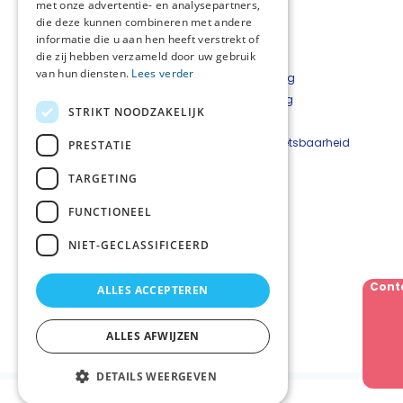
met onze advertentie- en analysepartners,
die deze kunnen combineren met andere
informatie die u aan hen heeft verstrekt of
die zij hebben verzameld door uw gebruik
van hun diensten.
Lees verder
Over NPZZG
Privacyverklaring
Aanmelden nieuwsbrief
Cookieverklaring
STRIKT NOODZAKELIJK
Landelijke informatie
Disclaimer
Contact
Beveiligingskwetsbaarheid
PRESTATIE
melden
TARGETING
Netwerkcoördinator
FUNCTIONEEL
Anne-Marie Barkhuis
A.Barkhuis@NPZZG.onmicrosoft.com
NIET-GECLASSIFICEERD
06 - 237 091 96
Cont
ALLES ACCEPTEREN
Volg ons
ALLES AFWIJZEN
DETAILS WEERGEVEN
Palliaweb 2019 - Heden