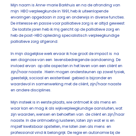
Mijn naam is Anne-marie Barkhuis en na de afronding van
mijn HBO verpleegkunde in 1991, heb ik uiteenlopende
ervaringen opgedaan in zorg en onderwijs in diverse functies.
De interesse en passie voor palliatieve zorg is er altijd geweest
. De laatste jaren heb ik mij gericht op de palliatieve zorg en
heb de post-HBO opleiding specialistisch verpleegkundige
palliatieve zorg afgerond.
In mijn dagelijkse werk ervaar ik hoe groot de impact is na
een diagnose van een levensbedreigende aandoening. De
invloed ervan op alle aspecten in het leven van een cliënt en
zijn/haar naaste . Hierin mogen ondersteunen op zowel fysiek,
geestelijk, sociaal en existentieel gebied is bijzonder en
waardevol in samenwerking met de cliënt, zijn/haar naaste
en andere disciplines.
Mijn insteek is in eerste plaats, wie ontmoet ik als mens en
waar kan en mag ik als wijkverpleegkundige aansluiten, wat
zijn waarden, wensen en behoeften van de cliënt en zijn/haar
naaste. In die ontmoeting luisteren, laten zijn wat er is en
mijzelf kwetsbaar opstellen, me laten zien als mens en
professional vind ik belangrijk. De regie en autonomie bij de