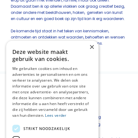
erop uit gaan met vrienden, familie, maar ook alleen.
Daarnaast ben ik op allerlei vlakken ook graag creatief bezig,
onder andere met beeldhouwen, haken, genieten van kunst
en cultuur en een goed boek op zijn tijd kan ik erg waarderen.
De komende tijd staat in het teken van kennismaken,
ontmoeten en ontdekken wat waarden, behoeften en wensen
zijn zowel regionaal als landelijk. Graag tot ziens.
×
Deze website maakt
Deel deze pagina:
gebruik van cookies.
We gebruiken cookies om inhoud en
advertenties te personaliseren en om ons
verkeer te analyseren. We delen ook
informatie over uw gebruik van onze site
met onze advertentie- en analysepartners,
die deze kunnen combineren met andere
informatie die u aan hen heeft verstrekt of
die zij hebben verzameld door uw gebruik
van hun diensten.
Lees verder
Over NPZZG
Privacyverklaring
Aanmelden nieuwsbrief
Cookieverklaring
STRIKT NOODZAKELIJK
Landelijke informatie
Disclaimer