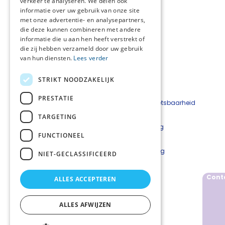
verkeer te analyseren. We delen ook
Registratie
informatie over uw gebruik van onze site
Deel deze pagina:
met onze advertentie- en analysepartners,
die deze kunnen combineren met andere
informatie die u aan hen heeft verstrekt of
die zij hebben verzameld door uw gebruik
van hun diensten.
Lees verder
STRIKT NOODZAKELIJK
PRESTATIE
Beveiligingskwetsbaarheid
melden
TARGETING
Cookieverklaring
FUNCTIONEEL
Disclaimer
Privacyverklaring
NIET-GECLASSIFICEERD
Netwerkcoordinator
Cont
ALLES ACCEPTEREN
Marloes Carlier
06 83 10 20 86
mcarlier@amphia.nl
ALLES AFWIJZEN