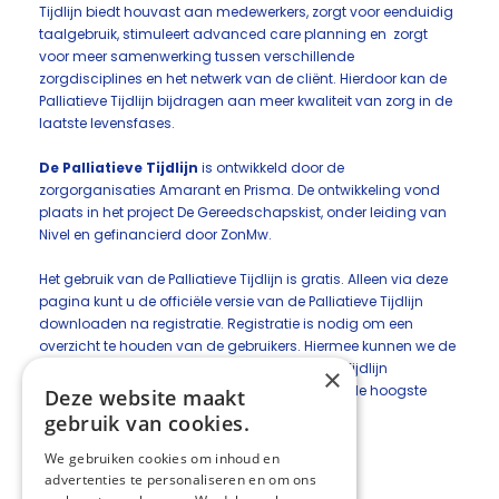
Tijdlijn biedt houvast aan medewerkers, zorgt voor eenduidig
taalgebruik, stimuleert advanced care planning en zorgt
voor meer samenwerking tussen verschillende
zorgdisciplines en het netwerk van de cliënt. Hierdoor kan de
Palliatieve Tijdlijn bijdragen aan meer kwaliteit van zorg in de
laatste levensfases.
De Palliatieve Tijdlijn
is ontwikkeld door de
zorgorganisaties Amarant en Prisma. De ontwikkeling vond
plaats in het project De Gereedschapskist, onder leiding van
Nivel en gefinancierd door ZonMw.
Het gebruik van de Palliatieve Tijdlijn is gratis. Alleen via deze
pagina kunt u de officiële versie van de Palliatieve Tijdlijn
downloaden na registratie. Registratie is nodig om een
overzicht te houden van de gebruikers. Hiermee kunnen we de
voortdurende ontwikkeling van de Palliatieve Tijdlijn
×
ondersteunen en kunnen we de gebruikers op de hoogste
Deze website maakt
stellen van ontwikkelingen en nieuwe versies.
gebruik van cookies.
De Palliatieve Tijdlijn
We gebruiken cookies om inhoud en
advertenties te personaliseren en om ons