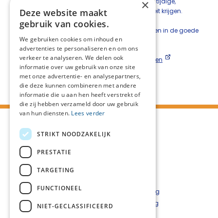
verder kunnen verbeteren en patiënten hiermee tijdige,
×
afgestemde palliatieve zorg van goede kwaliteit krijgen.
Deze website maakt
gebruik van cookies.
We zijn er nog niet, maar we zetten grote stappen in de goede
We gebruiken cookies om inhoud en
richting!
advertenties te personaliseren en om ons
verkeer te analyseren. We delen ook
Klik hier om het originele artikel op Mura.nl te lezen
informatie over uw gebruik van onze site
met onze advertentie- en analysepartners,
Deel deze pagina:
die deze kunnen combineren met andere
informatie die u aan hen heeft verstrekt of
die zij hebben verzameld door uw gebruik
van hun diensten.
Lees verder
STRIKT NOODZAKELIJK
PRESTATIE
TARGETING
FUNCTIONEEL
Contact
Privacyverklaring
Cookieverklaring
NIET-GECLASSIFICEERD
Disclaimer