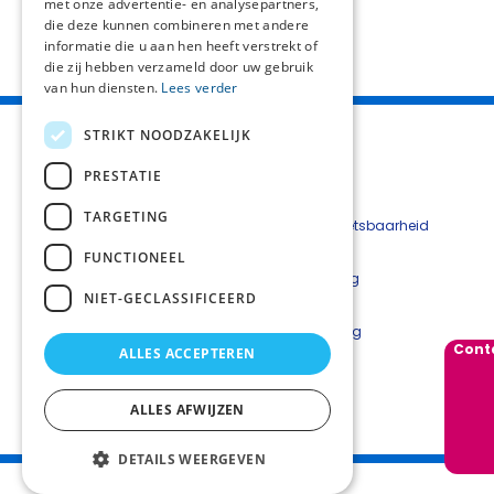
met onze advertentie- en analysepartners,
die deze kunnen combineren met andere
informatie die u aan hen heeft verstrekt of
die zij hebben verzameld door uw gebruik
van hun diensten.
Lees verder
STRIKT NOODZAKELIJK
PRESTATIE
TARGETING
Beveiligingskwetsbaarheid
melden
FUNCTIONEEL
Cookieverklaring
NIET-GECLASSIFICEERD
Disclaimer
Privacyverklaring
Cont
ALLES ACCEPTEREN
Contact:
Netwerkcoördinator Sandra van den Hof
ALLES AFWIJZEN
DETAILS WEERGEVEN
Palliaweb 2019 - Heden