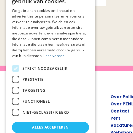
gebruik van cookies.
goede voorbeelden
(7)
We gebruiken cookies om inhoud en
individueel zorgplan
(1)
advertenties te personaliseren en om ons
kansrijke projecten
(12)
verkeer te analyseren. We delen ook
informatie over uw gebruik van onze site
kansrijke projecten nppz ii
(4)
met onze advertentie- en analysepartners,
kinderpalliatieve zorg
(1)
die deze kunnen combineren met andere
kwaliteit van leven: wat vindt
informatie die u aan hen heeft verstrekt of
de patiënt belangrijk?
(1)
die zij hebben verzameld door uw gebruik
kwaliteitskader palliatieve zorg
van hun diensten.
Lees verder
nederland
(2)
STRIKT NOODZAKELIJK
mantelzorgondersteuning in de
palliatieve fase
(1)
PRESTATIE
markering
(4)
nationaal programma
TARGETING
Over Pall
palliatieve zorg ii (nppz ii)
(2)
FUNCTIONEEL
onderzoek naar ervaringen van
Over PZN
patiënten en naasten
Contact
(1)
NIET-GECLASSIFICEERD
onderzoek naar organisatie van
Pers
palliatieve zorg
(2)
Vacature
ALLES ACCEPTEREN
onderzoek naar zorg in de
Webshop