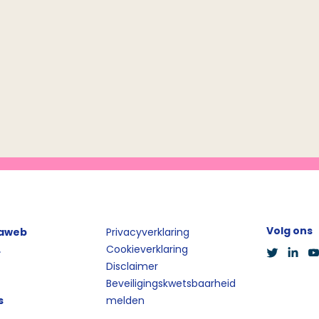
Volg ons
iaweb
Privacyverklaring
L
Cookieverklaring
Disclaimer
Beveiligingskwetsbaarheid
s
melden