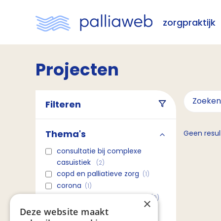
zorgpraktijk
Projecten
Filteren
Thema's
Geen resul
consultatie bij complexe
casuïstiek
(2)
copd en palliatieve zorg
(1)
corona
(1)
effectieve communicatie
(0)
×
gezamenlijke
Deze website maakt
toon meer
besluitvorming
(0)