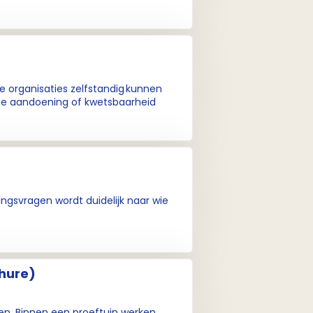
e organisaties zelfstandig kunnen
de aandoening of kwetsbaarheid
ingsvragen wordt duidelijk naar wie
chure)
en. Binnen een proeftuin werken