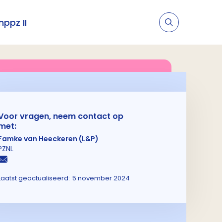
nppz II
Voor vragen, neem contact op
met:
Famke van Heeckeren (L&P)
PZNL
Laatst geactualiseerd:
5 november 2024