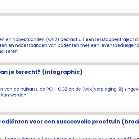
ten en Nabestaanden (ON2) bestaat uit een zesstappentraject di
asten en nabestaanden van patiënten met een levensbedreigen
maliseren.
kan je terecht? (infographic)
 van de huisarts, de POH-GGZ en de (wijk)verpleging. Bij zingev
 kan worden.
rediënten voor een succesvolle proeftuin (bro
 stappenplan en informatie over het organiseren van proeftuin