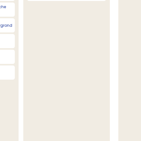
che
rgrond