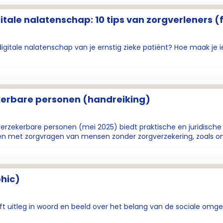
itale nalatenschap: 10 tips van zorgverleners (f
 digitale nalatenschap van je ernstig zieke patiënt? Hoe maak j
Hospicezorg voor onverzekerbare personen (handreiking)
erzekerbare personen (mei 2025) biedt praktische en juridische
ijgen met zorgvragen van mensen zonder zorgverzekering, zoal
phic)
t uitleg in woord en beeld over het belang van de sociale omgevi