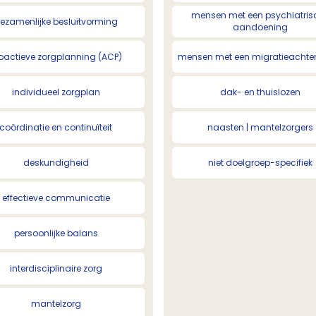
mensen met een psychiatris
ezamenlijke besluitvorming
aandoening
oactieve zorgplanning (ACP)
mensen met een migratieachte
individueel zorgplan
dak- en thuislozen
coördinatie en continuïteit
naasten | mantelzorgers
deskundigheid
niet doelgroep-specifiek
effectieve communicatie
persoonlijke balans
interdisciplinaire zorg
mantelzorg