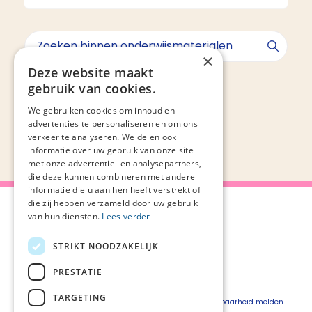
×
Deze website maakt
Geen resultaten gevonden voor ""
gebruik van cookies.
We gebruiken cookies om inhoud en
advertenties te personaliseren en om ons
verkeer te analyseren. We delen ook
informatie over uw gebruik van onze site
met onze advertentie- en analysepartners,
die deze kunnen combineren met andere
informatie die u aan hen heeft verstrekt of
die zij hebben verzameld door uw gebruik
van hun diensten.
Lees verder
STRIKT NOODZAKELIJK
Over Palliaweb
Privacyverklaring
Over PZNL
Cookieverklaring
PRESTATIE
Contact
Disclaimer
TARGETING
Pers
Beveiligingskwetsbaarheid melden