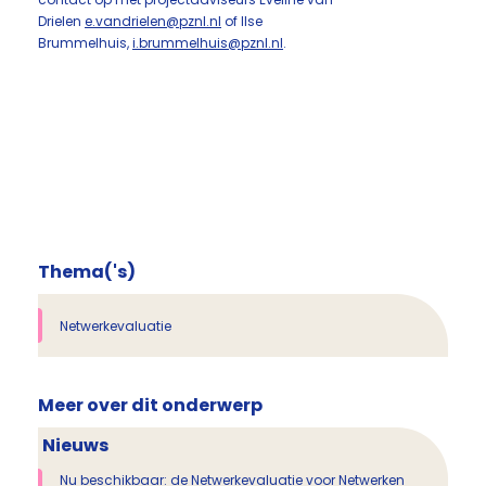
Drielen
e.vandrielen@pznl.nl
of Ilse
Brummelhuis,
i.brummelhuis@pznl.nl
.
Thema('s)
Netwerkevaluatie
Meer over dit onderwerp
Nieuws
Nu beschikbaar: de Netwerkevaluatie voor Netwerken