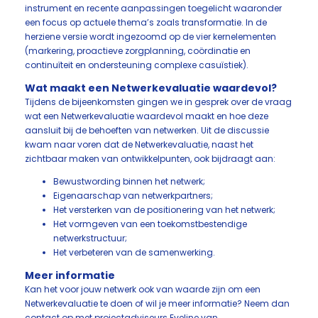
instrument en recente aanpassingen toegelicht waaronder
een focus op actuele thema’s zoals transformatie. In de
herziene versie wordt ingezoomd op de vier kernelementen
(markering, proactieve zorgplanning, coördinatie en
continuïteit en ondersteuning complexe casuïstiek).
Wat maakt een Netwerkevaluatie waardevol?
Tijdens de bijeenkomsten gingen we in gesprek over de vraag
wat een Netwerkevaluatie waardevol maakt en hoe deze
aansluit bij de behoeften van netwerken. Uit de discussie
kwam naar voren dat de Netwerkevaluatie, naast het
zichtbaar maken van ontwikkelpunten, ook bijdraagt aan:
Bewustwording binnen het netwerk;
Eigenaarschap van netwerkpartners;
Het versterken van de positionering van het netwerk;
Het vormgeven van een toekomstbestendige
netwerkstructuur;
Het verbeteren van de samenwerking.
Meer informatie
Kan het voor jouw netwerk ook van waarde zijn om een
Netwerkevaluatie te doen of wil je meer informatie? Neem dan
contact op met projectadviseurs Eveline van