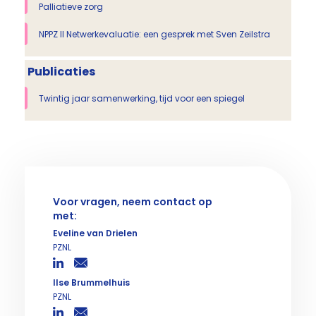
Palliatieve zorg
NPPZ II Netwerkevaluatie: een gesprek met Sven Zeilstra
Publicaties
Twintig jaar samenwerking, tijd voor een spiegel
Voor vragen, neem contact op
met:
Eveline van Drielen
PZNL
Ilse Brummelhuis
PZNL