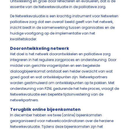
Ontwikkeling en groei door reflecteren en evalueren, dat is de
essentie van de Netwerkevaluatie in de palliatieve zorg.
De Netwerkevaluatie is een krachtig instrument voor Netwerken
palliatieve zorg dat een
overall
beeld geeft van het netwerk,
inzicht biedt in de samenwerking tussen organisaties en de
huidige voortgang op de implementatie van het
kwaliteitskader.
Doorontwikkeling netwerk
Het doel is het netwerk doorontwikkelen en palliatieve zorg
integreren in het reguliere zorgproces en ondersteuning. Door
middel van gerichte vragenlijsten en een begeleide
dialoogbijeenkomst ontstaat een helder overzicht van wat
goed gaat en wat ontwikkelpunten zijn. Netwerkpartners
worden gestimuleerd om ontwikkelpunten op te pakken. Met
ondersteuning van PZNL gedurende het hele proces, vraagt de
Netwerkevaluatie een beperkte tijdsinvestering van de
netwerkpartners.
Terugblik online bijeenkomsten
In december hebben we twee (online) bijeenkomsten
georganiseerd voor netwerkcoördinatoren over de herziene
Netwerkevaluatie. Tijdens deze bijeenkomsten zijn het