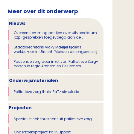
Meer over dit onderwerp
Nieuws
Overeenstemming partijen over uitvoerdatum
pzp-gesprekken toegevoegd aan de
Handreiking OZP Proactieve Zorgplanning MSZ
Staatssecretaris Vicky Maeijer tijdens
werkbezoek in Utrecht: 'Mensen die ongeneeslijk
ziek zijn moeten op goede palliatieve zorg
kunnen rekenen'
Passende zorg door inzet van Palliatieve Zorg-
coach in regio Arnhem en De Liemers
Onderwijsmaterialen
Palliatieve zorg thuis: PaTz simulatie
Projecten
Specialistisch thuisconsult palliatieve zorg
Onderzoeksproject 'PalliSupport'