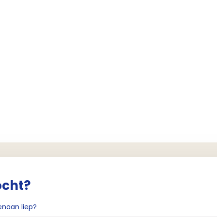
ocht?
enaan liep?