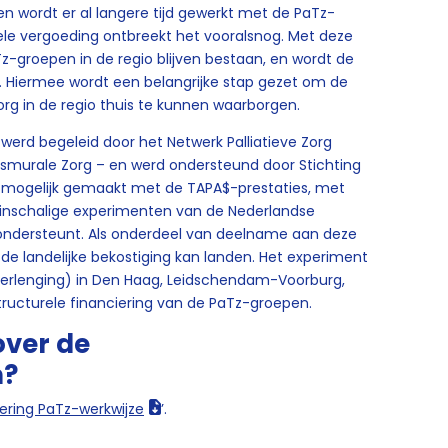
en wordt er al langere tijd gewerkt met de PaTz-
ele vergoeding ontbreekt het vooralsnog. Met deze
z-groepen in de regio blijven bestaan, en wordt de
. Hiermee wordt een belangrijke stap gezet om de
zorg in de regio thuis te kunnen waarborgen.
erd begeleid door het Netwerk Palliatieve Zorg
smurale Zorg – en werd ondersteund door Stichting
dt mogelijk gemaakt met de TAPA$-prestaties, met
leinschalige experimenten van de Nederlandse
g ondersteunt. Als onderdeel van deelname aan deze
n de landelijke bekostiging kan landen. Het experiment
verlenging) in Den Haag, Leidschendam-Voorburg,
tructurele financiering van de PaTz-groepen.
over de
n?
ering PaTz-werkwijze
’.