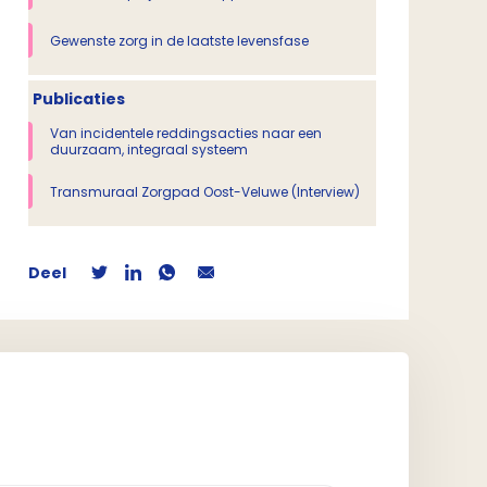
Gewenste zorg in de laatste levensfase
Publicaties
Van incidentele reddingsacties naar een
duurzaam, integraal systeem
Transmuraal Zorgpad Oost-Veluwe (Interview)
Deel