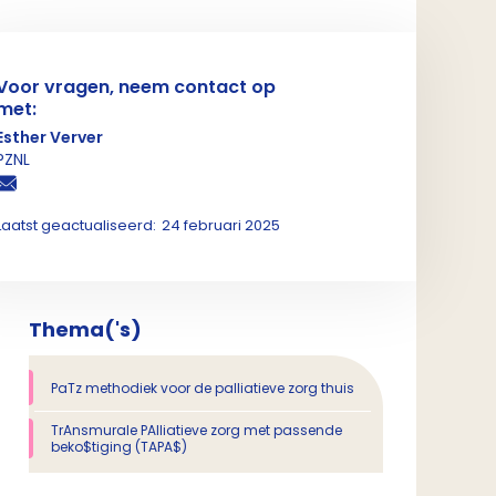
Voor vragen, neem contact op
met:
Esther Verver
PZNL
Laatst geactualiseerd:
24 februari 2025
Thema('s)
PaTz methodiek voor de palliatieve zorg thuis
TrAnsmurale PAlliatieve zorg met passende
beko$tiging (TAPA$)