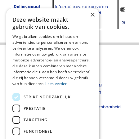
Delier, acuut
Informatie over de oorzaken
optredende
van verwardheid en hoe
×
verwardheid
hiermee om te gaan.
Deze website maakt
gebruik van cookies.
We gebruiken cookies om inhoud en
advertenties te personaliseren en om ons
verkeer te analyseren. We delen ook
informatie over uw gebruik van onze site
met onze advertentie- en analysepartners,
die deze kunnen combineren met andere
informatie die u aan hen heeft verstrekt of
die zij hebben verzameld door uw gebruik
van hun diensten.
Lees verder
Over het netwerk
Privacyverklaring
Over Palliaweb
Cookieverklaring
STRIKT NOODZAKELIJK
Contact
Disclaimer
Nieuwsbrief
Beveiligingskwetsbaarheid
PRESTATIE
Palliaweb
melden
TARGETING
Contact:
FUNCTIONEEL
Netwerkcoördinator: Nadja Alberto