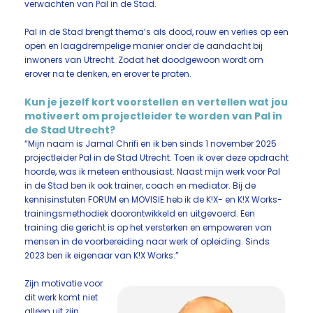
verwachten van Pal in de Stad.
Pal in de Stad brengt thema’s als dood, rouw en verlies op een
open en laagdrempelige manier onder de aandacht bij
inwoners van Utrecht. Zodat het doodgewoon wordt om
erover na te denken, en erover te praten.
Kun je jezelf kort voorstellen en vertellen wat jou
motiveert om projectleider te worden van Pal in
de Stad Utrecht?
“Mijn naam is Jamal Chrifi en ik ben sinds 1 november 2025
projectleider Pal in de Stad Utrecht. Toen ik over deze opdracht
hoorde, was ik meteen enthousiast. Naast mijn werk voor Pal
in de Stad ben ik ook trainer, coach en mediator. Bij de
kennisinstuten FORUM en MOVISIE heb ik de K!X- en K!X Works-
trainingsmethodiek doorontwikkeld en uitgevoerd. Een
training die gericht is op het versterken en empoweren van
mensen in de voorbereiding naar werk of opleiding. Sinds
2023 ben ik eigenaar van K!X Works.”
Zijn motivatie voor
dit werk komt niet
alleen uit zijn