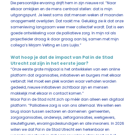
Die persoonlijke ervaring drijft hem in zijn nieuwe rol. “Naar
elkaar omkijken en de mens centraal stellen: dat is mijn
uitgangspunt. Je leest soms dat mensen weken of maanden
onopgemerkt overlijden. Dat raakt me. Gelukkig zie ik dat onze
samenleving langzaam weer meer collectief wordt. Dat is een
goede ontwikkeling voor de palliatieve zorg. In mijn rol als
projectleider draag ik daar graag aan bij, samen met mijn
collega’s Mirjam Velting en Lars Luijkx.”
Wat hoop je dat de impact van Pal in de Stad
Utrecht zal zijn in het eerste jaar?
“Onze eerste grote mijlpaal is het ontwikkelen van een online
platform dat organisaties, initiatieven en burgers met elkaar
verbindt. Het moet een plek worden waar verhalen worden
gedeeld, nieuwe initiatieven zichtbaar zijn en mensen
makkelijk met elkaar in contact komen.”
Maar Pal in de Stad richt zich op méér dan alleen een digitaal
platform. “Palliatieve zorg is van ons allemaal. We willen een
brug slaan tussen sectoren en domeinen: gemeenten,
zorgorganisaties, onderwijs, zelforganisaties, werkgevers,
sleutelfiguren, ervaringsdeskundigen en alle inwoners. In 2026
willen we dat Pal in de Stad Utrecht een herkenbaar en