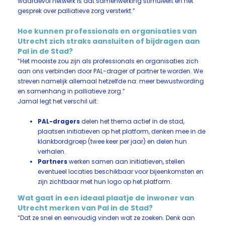
waardevol netwerk is dat samenwerking stimuleert en het
gesprek over palliatieve zorg versterkt.”
Hoe kunnen professionals en organisaties van
Utrecht zich straks aansluiten of bijdragen aan
Pal in de Stad?
“Het mooiste zou zijn als professionals en organisaties zich
aan ons verbinden door PAL-drager of partner te worden. We
streven namelijk allemaal hetzelfde na: meer bewustwording
en samenhang in palliatieve zorg.”
Jamal legt het verschil uit:
PAL-dragers
delen het thema actief in de stad,
plaatsen initiatieven op het platform, denken mee in de
klankbordgroep (twee keer per jaar) en delen hun
verhalen.
Partners
werken samen aan initiatieven, stellen
eventueel locaties beschikbaar voor bijeenkomsten en
zijn zichtbaar met hun logo op het platform.
Wat gaat in een ideaal plaatje de inwoner van
Utrecht merken van Pal in de Stad?
“Dat ze snel en eenvoudig vinden wat ze zoeken. Denk aan