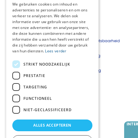
We gebruiken cookies om inhoud en
advertenties te personaliseren en om ons
verkeer te analyseren. We delen ook
informatie over uw gebruik van onze site
met onze advertentie- en analysepartners,
die deze kunnen combineren met andere
informatie die u aan hen heeft verstrekt of
Beveiligingskwetsbaarheid
die zij hebben verzameld door uw gebruik
melden
van hun diensten.
Lees verder
Cookieverklaring
Disclaimer
STRIKT NOODZAKELIJK
Privacyverklaring
PRESTATIE
Netwerkcoördinatoren
TARGETING
Lars Luijkx
l.luijkx@careyn.nl
FUNCTIONEEL
Mirjam Velting
NIET-GECLASSIFICEERD
m.velting@careyn.nl
INTE
ALLES ACCEPTEREN
Volg ons