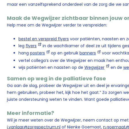
maar een vanzelfsprekend onderdeel van de zorg die we sa
Maak de Wegwijzer zichtbaar binnen jouw o
Help mee om de Wegwijzer verder te verspreiden:
bestel en verspreid flyers
voor patiënten, naasten en z
leg
flyers
in de wachtkamer of deel ze uit tijdens ge
hang
posters
op en gebruik
banners
voor wachtk
vertel collega’s over de Wegwijzer en maak hen entho
wijs patiënten en naasten op de
Wegwijzer
en de
we
Samen op weg in de palliatieve fase
Ga aan de slag, probeer de Wegwijzer uit en deel je ervarin
hem gebruiken, probeer het, kijk hoe het gaat.” Zo zorgen
juiste ondersteuning weten te vinden. Want goede palliati
Meer informatie?
Wil je meer weten over de Wegwijzer, neem contact op met 
i.vanlaar@zorgspectrum.nl
of Nienke Goemaat,
n.goemaat@