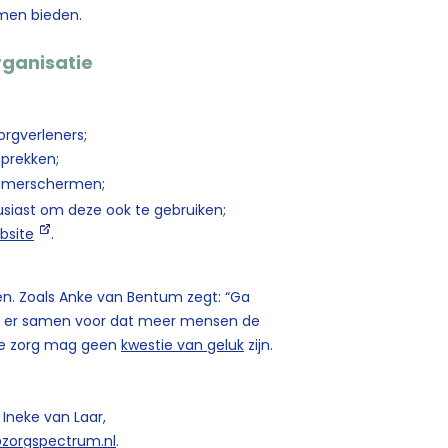
men bieden.
rganisatie
orgverleners;
sprekken;
amerschermen;
usiast om deze ook te gebruiken;
bsite
.
gen. Zoals Anke van Bentum zegt: “Ga
 we er samen voor dat meer mensen de
eve zorg mag geen
kwestie van geluk
zijn.
Ineke van Laar,
zorgspectrum.nl
.