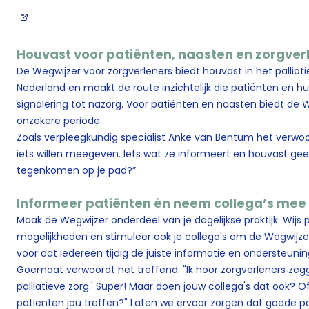
Houvast voor patiënten, naasten en zorgver
De Wegwijzer voor zorgverleners biedt houvast in het pallia
Nederland en maakt de route inzichtelijk die patiënten en 
signalering tot nazorg. Voor patiënten en naasten biedt de W
onzekere periode.
Zoals verpleegkundig specialist Anke van Bentum het verwoo
iets willen meegeven. Iets wat ze informeert en houvast geef
tegenkomen op je pad?”
Informeer patiënten én neem collega’s mee
Maak de Wegwijzer onderdeel van je dagelijkse praktijk. Wijs
mogelijkheden en stimuleer ook je collega's om de Wegwijze
voor dat iedereen tijdig de juiste informatie en ondersteunin
Goemaat verwoordt het treffend: "Ik hoor zorgverleners zegg
palliatieve zorg.' Super! Maar doen jouw collega's dat ook? O
patiënten jou treffen?" Laten we ervoor zorgen dat goede pal