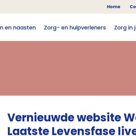
Home
Co
en en naasten
Zorg- en hulpverleners
Zorg in 
Vernieuwde website W
Laatste Levensfase liv