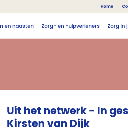
Home
Co
en en naasten
Zorg- en hulpverleners
Zorg in 
Uit het netwerk - In g
Kirsten van Dijk