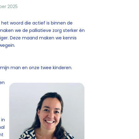
ber 2025
 het woord die actief is binnen de
maken we de palliatieve zorg sterker én
williger. Deze maand maken we kennis
uwegein.
t mijn man en onze t
wee kinderen.
ben
 in
nal
ht