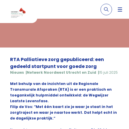
RTA Palliatieve zorg gepubliceerd: een
gedeeld startpunt voor goede zorg
Nieuws
Netwerk Noordwest Utrecht en Zuid
15 juli 2025
Met behulp van de inzichten uit de Regionale
Transmurale Afspraken (RTA) is er een praktisch en
toegankelijk hulpmiddel ontwikkeld: de Wegwijzer
Laatste Levensfase.
Filip de Vos: “Met één kaart zie je waar je staat in het
zorgtraject en waar je naartoe werkt. Dat helpt echt in
de dagelijkse praktijk.”