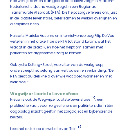
Hoe werk je samen aan goede palliatieve zorg? In Midden-
Nederland is dat nu vastgelegd in een Regionaal
Transmurale Afspraak (RTA). Die helpt zorgverleners om, juist
in de laatste levensfase, beter samen te werken over lijnen en
disciplines heen.
Huisarts Marieke Ausems en internist-oncoloog Filip De Vos
vertellen in het artikel hoe de RTA tot stand kwam, wat het
vraagt in de praktijk, en hoe het helpt om samen met
patiënten tot afgestemde zorg te komen.
Ook Lydia Ketting-Stroet, voorzitter van de werkgroep,
onderstreept het belang van vertrouwen en verbinding: “De
RTA biedt duidelijkheid over wie wat doet, wanneer en met
welk doel.”
Wegwijzer Laatste Levensfase
Nieuw is ook de
Wegwijzer Laatste Levensfase
: een
praktische kaart voor zorgverleners en patiënten, die in één
oogopslag inzicht geeft in het zorgtraject en bijbehorende
keuzes.
Lees het artikel op de website van Trijn
.