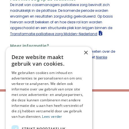
De inzet van casemanagers palliatieve zorg bevindt zich
nadrukkelijk in de pilotfase. De komende periode worden
ervaringen en resultaten zorgvuldig geëvalueerd. Op basis
hiervan wordt bekeken of en hoe deze rol kan worden
opgeschaald en een structurele plek kan krijgen binnen de
Transformatie palliatieve zorg Midden-Nederland
.
Meer informatie?
×
Ben je geïnteresseerd in een pilot of wil je meer weten over de
Deze website maakt
scholingsmogelijkheden? Neem contact op met
N
ienke
gebruik van cookies.
Goemaat
of
Ineke van Laar
.
We gebruiken cookies om inhoud en
Deel deze pagina:
advertenties te personaliseren en om ons
verkeer te analyseren. We delen ook
informatie over uw gebruik van onze site
met onze advertentie- en analysepartners,
die deze kunnen combineren met andere
informatie die u aan hen heeft verstrekt of
die zij hebben verzameld door uw gebruik
van hun diensten.
Lees verder
STRIKT NOODZAKELIJK