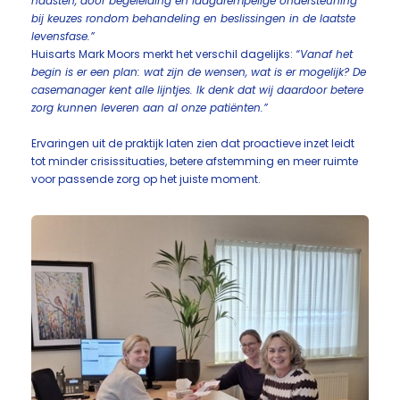
naasten, door begeleiding en laagdrempelige ondersteuning
bij keuzes rondom behandeling en beslissingen in de laatste
levensfase.”
Huisarts Mark Moors merkt het verschil dagelijks:
“Vanaf het
begin is er een plan: wat zijn de wensen, wat is er mogelijk? De
casemanager kent alle lijntjes. Ik denk dat wij daardoor betere
zorg kunnen leveren aan al onze patiënten.”
Ervaringen uit de praktijk laten zien dat proactieve inzet leidt
tot minder crisissituaties, betere afstemming en meer ruimte
voor passende zorg op het juiste moment.