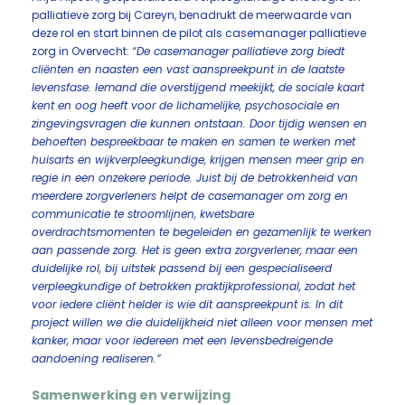
palliatieve zorg bij Careyn, benadrukt de meerwaarde van
deze rol en start binnen de pilot als casemanager palliatieve
zorg in Overvecht:
“De casemanager palliatieve zorg biedt
cliënten en naasten een vast aanspreekpunt in de laatste
levensfase. Iemand die overstijgend meekijkt, de sociale kaart
kent en oog heeft voor de lichamelijke, psychosociale en
zingevingsvragen die kunnen ontstaan. Door tijdig wensen en
behoeften bespreekbaar te maken en samen te werken met
huisarts en wijkverpleegkundige, krijgen mensen meer grip en
regie in een onzekere periode. Juist bij de betrokkenheid van
meerdere zorgverleners helpt de casemanager om zorg en
communicatie te stroomlijnen, kwetsbare
overdrachtsmomenten te begeleiden en gezamenlijk te werken
aan passende zorg. Het is geen extra zorgverlener, maar een
duidelijke rol, bij uitstek passend bij een gespecialiseerd
verpleegkundige of betrokken praktijkprofessional, zodat het
voor iedere cliënt helder is wie dit aanspreekpunt is. In dit
project willen we die duidelijkheid niet alleen voor mensen met
kanker, maar voor iedereen met een levensbedreigende
aandoening realiseren.”
Samenwerking en verwijzing