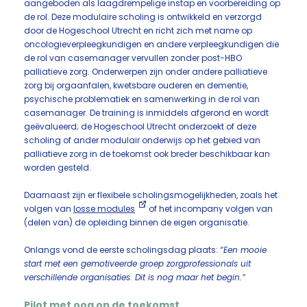
aangeboden als laagdrempelige instap en voorbereiding op
de rol. Deze modulaire scholing is ontwikkeld en verzorgd
door de Hogeschool Utrecht en richt zich met name op
oncologieverpleegkundigen en andere verpleegkundigen die
de rol van casemanager vervullen zonder post-HBO
palliatieve zorg. Onderwerpen zijn onder andere palliatieve
zorg bij orgaanfalen, kwetsbare ouderen en dementie,
psychische problematiek en samenwerking in de rol van
casemanager. De training is inmiddels afgerond en wordt
geëvalueerd; de Hogeschool Utrecht onderzoekt of deze
scholing of ander modulair onderwijs op het gebied van
palliatieve zorg in de toekomst ook breder beschikbaar kan
worden gesteld.
Daarnaast zijn er flexibele scholingsmogelijkheden, zoals het
volgen van
losse modules
of het incompany volgen van
(delen van) de opleiding binnen de eigen organisatie.
Onlangs vond de eerste scholingsdag plaats:
“Een mooie
start met een gemotiveerde groep zorgprofessionals uit
verschillende organisaties. Dit is nog maar het begin.”
Pilot met oog op de toekomst