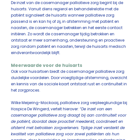
De inzet van de casemanager palliatieve zorg begint bij de
huisarts. Vanuit diens regierol en behandelrelatie met de
patiënt signaleert de huisarts wanneer palliatieve zorg
passend is en kan hij of zij, in afstemming met patiënt en
naasten, de casemanager betrekken en het eerste contact
initiëren. Zo wordt de casemanager tijdig betrokken en
ontstaat er meer samenhang, ondersteuning en proactieve
zorg rondom patiënt en naasten, terwijl de huisarts medisch
eindverantwoordelijk blijft.
Meerwaarde voor de huisarts
Ook voor huisartsen biedt de casemanager palliatieve zorg
duidelijke voordelen. Door vroegtijdige afstemming, overzicht
en kennis van de sociale kaart ontstaat rust en continuïteit in
het zorgproces.
Wilke Meijering-Mackaaij, palliatieve zorg verpleegkundige bij
Hospice De Wingerd, vertelt hierover:
“De inzet van een
casemanager palliatieve zorg draagt bij aan continuïteit voor
de patiënt, doordat deze proactief meedenkt, coördineert en
afstemt met betrokken zorgverleners. Tijdige inzet versterkt de
kwaliteit van palliatieve zorg voor zowel patiënten als hun