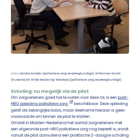
v.l.n.r. Sandra Mulder (palliatieve zorg verpleegkundige), Willemien Smelt
(huisarts) en Wilke Meijering-Mackaaij (palliatieve zorg verpleegkundige)
Scholing: nu mogelijk via de pilot
Om zorgverleners goed toe te rusten voor deze rol, is een
post-
HBO opleiding palliatieve zorg
beschikbaar. Deze opleiding
geldt als belangrijke basis, maar deelname hieraan is geen
voorwaarde om binnen de pilot te starten.
Omdat in Midden-Nederland het aantal zorgverleners met
een afgeronde post-HBO palliatieve zorg nog beperkt is, wordt
vanuit de pilot aanvullend een praktische 2-daagse scholing