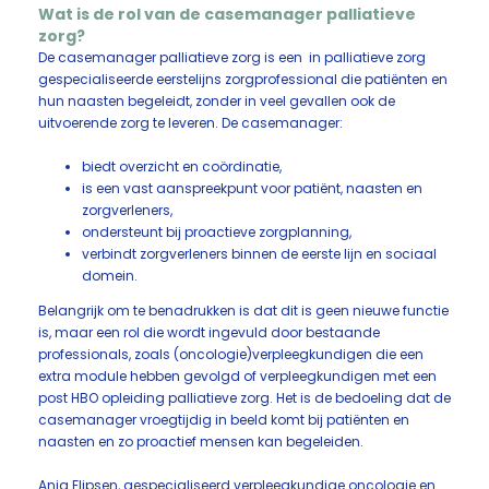
Wat is de rol van de casemanager palliatieve
zorg?
De casemanager palliatieve zorg is een in palliatieve zorg
gespecialiseerde eerstelijns zorgprofessional die patiënten en
hun naasten begeleidt, zonder in veel gevallen ook de
uitvoerende zorg te leveren. De casemanager:
biedt overzicht en coördinatie,
is een vast aanspreekpunt voor patiënt, naasten en
zorgverleners,
ondersteunt bij proactieve zorgplanning,
verbindt zorgverleners binnen de eerste lijn en sociaal
domein.
Belangrijk om te benadrukken is dat dit is geen nieuwe functie
is, maar een rol die wordt ingevuld door bestaande
professionals, zoals (oncologie)verpleegkundigen die een
extra module hebben gevolgd of verpleegkundigen met een
post HBO opleiding palliatieve zorg. Het is de bedoeling dat de
casemanager vroegtijdig in beeld komt bij patiënten en
naasten en zo proactief mensen kan begeleiden.
Anja Flipsen, gespecialiseerd verpleegkundige oncologie en