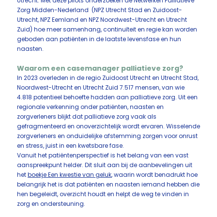
Utrecht. Met deze pilots onderzoeken de Netwerken Palliatieve
Zorg Midden-Nederland (NPZ Utrecht Stad en Zuidoost-
Utrecht, NPZ Eemland en NPZ Noordwest-Utrecht en Utrecht
Zuid) hoe meer samenhang, continuïteit en regie kan worden
geboden aan patiënten in de laatste levensfase en hun
naasten.
Waarom een casemanager palliatieve zorg?
In 2023 overleden in de regio Zuidoost Utrecht en Utrecht Stad,
Noordwest-Utrecht en Utrecht Zuid 7.517 mensen, van wie
4.818 potentieel behoefte hadden aan palliatieve zorg. Uit een
regionale verkenning onder patiënten, naasten en
zorgverleners blijkt dat palliatieve zorg vaak als
gefragmenteerd en onoverzichtelijk wordt ervaren. Wisselende
zorgverleners en onduidelijke afstemming zorgen voor onrust
en stress, juist in een kwetsbare fase.
Vanuit het patiëntenperspectief is het belang van een vast
aanspreekpunt helder. Dit sluit aan bij de aanbevelingen uit
het
boekje Een kwestie van geluk
, waarin wordt benadrukt hoe
belangrijk het is dat patiënten en naasten iemand hebben die
hen begeleidt, overzicht houdt en helpt de weg te vinden in
zorg en ondersteuning.