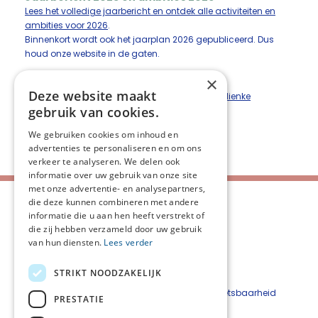
Lees het volledige jaarbericht en ontdek alle activiteiten en
ambities voor 2026
.
Binnenkort wordt ook het jaarplan 2026 gepubliceerd. Dus
houd onze website in de gaten.
×
Meer informatie
Deze website maakt
Wil je meer weten? Neem dan contact op met
Nienke
gebruik van cookies.
Goemaat
of
Ineke van Laar
.
We gebruiken cookies om inhoud en
Deel deze pagina:
advertenties te personaliseren en om ons
verkeer te analyseren. We delen ook
informatie over uw gebruik van onze site
met onze advertentie- en analysepartners,
die deze kunnen combineren met andere
informatie die u aan hen heeft verstrekt of
die zij hebben verzameld door uw gebruik
van hun diensten.
Lees verder
STRIKT NOODZAKELIJK
Contact
Beveiligingskwetsbaarheid
PRESTATIE
melden