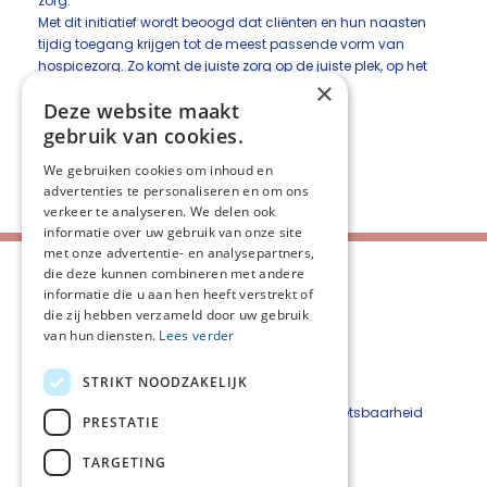
zorg.
Met dit initiatief wordt beoogd dat cliënten en hun naasten
tijdig toegang krijgen tot de meest passende vorm van
hospicezorg. Zo komt de juiste zorg op de juiste plek, op het
×
juiste moment.
Deze website maakt
Bekijk het Verwijsdocument
gebruik van cookies.
We gebruiken cookies om inhoud en
Deel deze pagina:
advertenties te personaliseren en om ons
verkeer te analyseren. We delen ook
informatie over uw gebruik van onze site
met onze advertentie- en analysepartners,
die deze kunnen combineren met andere
informatie die u aan hen heeft verstrekt of
die zij hebben verzameld door uw gebruik
van hun diensten.
Lees verder
STRIKT NOODZAKELIJK
Contact
Beveiligingskwetsbaarheid
PRESTATIE
melden
TARGETING
Disclaimer